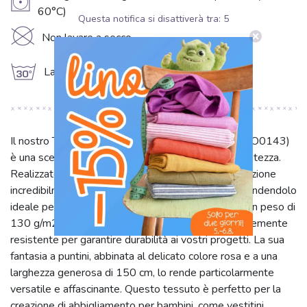
V
60°C)
Questa notifica si disattiverà tra:
5
K
Non lavare a secco
g
Lavare a 30°C
Il nostro Tessuto di cotone Petit dots rose (SKU BO0143)
è una scelta eccellente per chi cerca qualità e delicatezza.
Realizzato al 100% in puro cotone, offre una sensazione
incredibilmente morbida e traspirante sulla pelle, rendendolo
ideale per capi a contatto diretto con il corpo. Con un peso di
130 g/m2, è leggero e maneggevole, ma sufficientemente
resistente per garantire durabilità ai vostri progetti. La sua
fantasia a puntini, abbinata al delicato colore rosa e a una
larghezza generosa di 150 cm, lo rende particolarmente
versatile e affascinante. Questo tessuto è perfetto per la
creazione di abbigliamento per bambini, come vestitini,