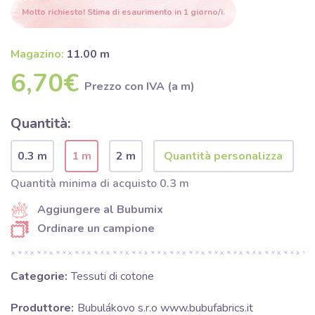
Molto richiesto! Stima di esaurimento in 1 giorno/i.
Magazino:
11.00 m
6,70€
Prezzo con IVA (a m)
Quantità:
0.3 m
1 m
2 m
Quantità minima di acquisto 0.3 m
Aggiungere al Bubumix
Ordinare un campione
Categorie:
Tessuti di cotone
Produttore:
Bubulákovo s.r.o www.bubufabrics.it