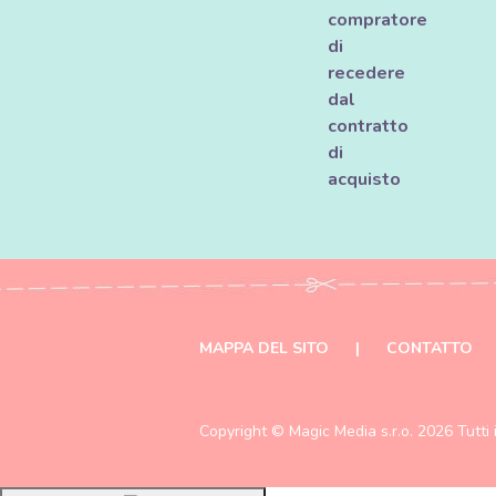
compratore
di
recedere
dal
contratto
di
acquisto
MAPPA DEL SITO
|
CONTATTO
Copyright ©
Magic Media s.r.o.
2026 Tutti i 