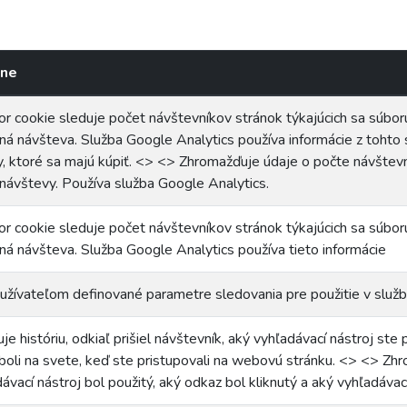
one
r cookie sleduje počet návštevníkov stránok týkajúcich sa súbor
ná návšteva. Služba Google Analytics používa informácie z tohto 
y, ktoré sa majú kúpiť. <> <> Zhromažďuje údaje o počte návštev
návštevy. Používa služba Google Analytics.
r cookie sleduje počet návštevníkov stránok týkajúcich sa súbor
ná návšteva. Služba Google Analytics používa tieto informácie
užívateľom definované parametre sledovania pre použitie v služb
je históriu, odkiaľ prišiel návštevník, aký vyhľadávací nástroj ste p
boli na svete, keď ste pristupovali na webovú stránku. <> <> Zh
ávací nástroj bol použitý, aký odkaz bol kliknutý a aký vyhľadávac