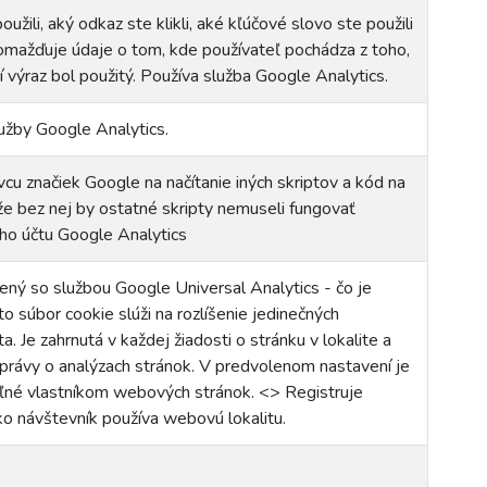
oužili, aký odkaz ste klikli, aké kľúčové slovo ste použili
romažďuje údaje o tom, kde používateľ pochádza z toho,
í výraz bol použitý. Používa služba Google Analytics.
lužby Google Analytics.
cu značiek Google na načítanie iných skriptov a kód na
že bez nej by ostatné skripty nemuseli fungovať
ného účtu Google Analytics
ený so službou Google Universal Analytics - čo je
o súbor cookie slúži na rozlíšenie jedinečných
. Je zahrnutá v každej žiadosti o stránku v lokalite a
správy o analýzach stránok. V predvolenom nastavení je
teľné vlastníkom webových stránok. <> Registruje
ako návštevník používa webovú lokalitu.