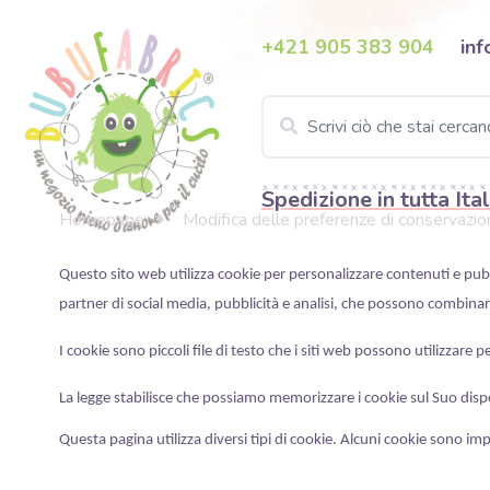
+421 905 383 904
inf
Spedizione in tutta Ital
Homepage
Modifica delle preferenze di conservazio
Questo sito web utilizza cookie per personalizzare contenuti e pubbli
partner di social media, pubblicità e analisi, che possono combinar
I cookie sono piccoli file di testo che i siti web possono utilizzare p
La legge stabilisce che possiamo memorizzare i cookie sul Suo dispos
Questa pagina utilizza diversi tipi di cookie. Alcuni cookie sono imp