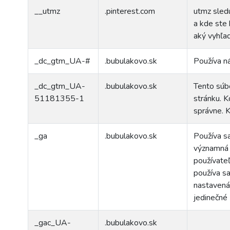
__utmz
.pinterest.com
utmz sledu
a kde ste 
aký vyhľad
_dc_gtm_UA-#
.bubulakovo.sk
Používa ná
_dc_gtm_UA-
.bubulakovo.sk
Tento súbo
51181355-1
stránku. K
správne. K
_ga
.bubulakovo.sk
Používa sa
významná a
používateľ
používa sa
nastavená 
jedinečné 
_gac_UA-
.bubulakovo.sk