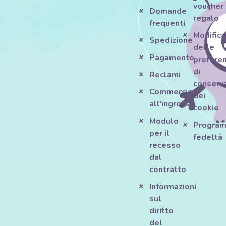
voucher
Domande
regalo
frequenti
Modifica
Spedizione
delle
Pagamento
prefere
di
Reclami
conserv
Commercio
dei
all'ingrosso
cookie
Modulo
Progra
per il
fedeltà
recesso
dal
contratto
Informazioni
sul
diritto
del