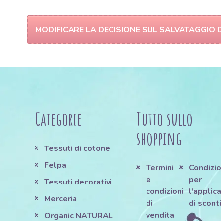
MODIFICARE LA DECISIONE SUL SALVATAGGIO D
Categorie
Tutto sullo
shopping
Tessuti di cotone
Felpa
Termini
Condizio
e
per
Tessuti decorativi
condizioni
l'applic
Merceria
di
di scont
vendita
e
Organic NATURAL