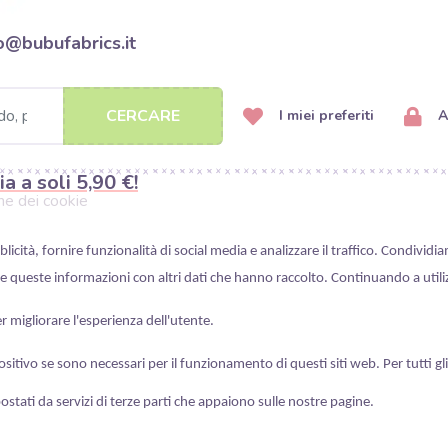
o@bubufabrics.it
CERCARE
I miei preferiti
A
ia a soli 5,90 €!
ne dei cookie
cità, fornire funzionalità di social media e analizzare il traffico. Condividia
e queste informazioni con altri dati che hanno raccolto. Continuando a utilizz
er migliorare l'esperienza dell'utente.
itivo se sono necessari per il funzionamento di questi siti web. Per tutti gl
ostati da servizi di terze parti che appaiono sulle nostre pagine.