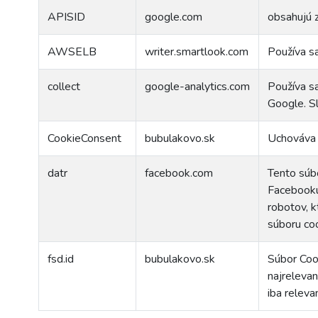
APISID
google.com
obsahujú 
AWSELB
writer.smartlook.com
Používa sa
collect
google-analytics.com
Používa sa
Google. Sl
CookieConsent
bubulakovo.sk
Uchováva 
datr
facebook.com
Tento súbo
Facebooku.
robotov, k
súboru co
fsd.id
bubulakovo.sk
Súbor Cook
najrelevan
iba releva