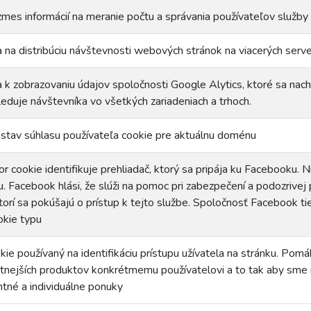
zmes informácií na meranie počtu a správania používateľov služb
 na distribúciu návštevnosti webových stránok na viacerých serve
 k zobrazovaniu údajov spoločnosti Google Alytics, ktoré sa nach
eduje návštevníka vo všetkých zariadeniach a trhoch.
stav súhlasu používateľa cookie pre aktuálnu doménu
r cookie identifikuje prehliadač, ktorý sa pripája ku Facebooku. N
 Facebook hlási, že slúži na pomoc pri zabezpečení a podozrivej pr
torí sa pokúšajú o prístup k tejto službe. Spoločnosť Facebook tie
okie typu
ie používaný na identifikáciu prístupu užívatela na stránku. Pom
tnejších produktov konkrétmemu používatelovi a to tak aby sme m
ntné a individuálne ponuky