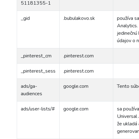
51181355-1
_gid
.bubulakovo.sk
používa sa
Analytics.
jedinečnú 
údajov o 
_pinterest_cm
.pinterest.com
_pinterest_sess
.pinterest.com
ads/ga-
google.com
Tento súbo
audiences
ads/user-lists/#
google.com
sa používa
Universal 
že ukladá 
generovani