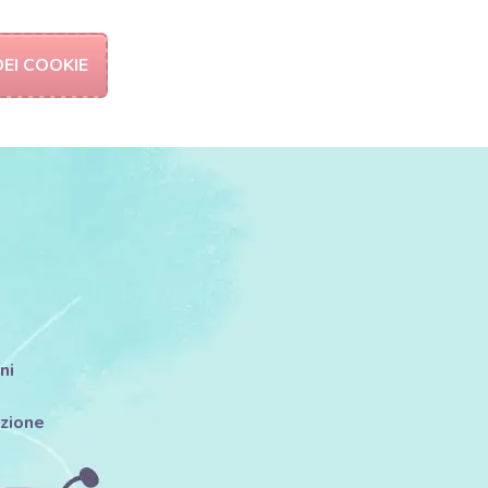
EI COOKIE
ni
azione
i