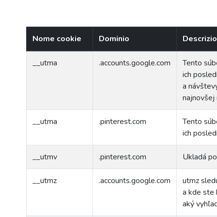
Nome cookie
Dominio
Descrizi
__utma
.accounts.google.com
Tento súbo
ich posled
a návštev
najnovšej 
__utma
.pinterest.com
Tento súbo
ich posled
__utmv
.pinterest.com
Ukladá po
__utmz
.accounts.google.com
utmz sledu
a kde ste 
aký vyhľad