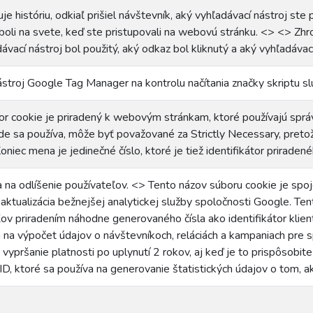
je históriu, odkiaľ prišiel návštevník, aký vyhľadávací nástroj ste p
boli na svete, keď ste pristupovali na webovú stránku. <> <> Zh
ávací nástroj bol použitý, aký odkaz bol kliknutý a aký vyhľadávac
stroj Google Tag Manager na kontrolu načítania značky skriptu s
r cookie je priradený k webovým stránkam, ktoré používajú správ
de sa používa, môže byť považované za Strictly Necessary, preto
oniec mena je jedinečné číslo, ktoré je tiež identifikátor prirade
 na odlíšenie používateľov. <> Tento názov súboru cookie je spoj
ktualizácia bežnejšej analytickej služby spoločnosti Google. Tent
ov priradením náhodne generovaného čísla ako identifikátor klienta
 na výpočet údajov o návštevníkoch, reláciách a kampaniach pre 
vypršanie platnosti po uplynutí 2 rokov, aj keď je to prispôsobi
ID, ktoré sa používa na generovanie štatistických údajov o tom, 