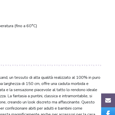
eratura (fino a 60°C)
sand, un tessuto di alta qualità realizzato al 100% in puro
a larghezza di 150 cm, offre una caduta morbida e
cata e la sensazione piacevole al tatto lo rendono ideale
a. La fantasia a puntini, classica e intramontabile, si
one, creando un look discreto ma affascinante. Questo
r confezionare abiti per adulti e bambini come
i presta magnificamente anche per accessori per la casa