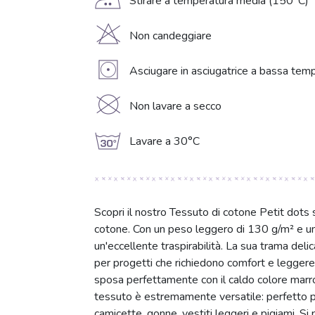
E
Stirare a temperatura media (150°C)
H
Non candeggiare
V
Asciugare in asciugatrice a bassa temp
K
Non lavare a secco
g
Lavare a 30°C
Scopri il nostro Tessuto di cotone Petit dots 
cotone. Con un peso leggero di 130 g/m² e un
un'eccellente traspirabilità. La sua trama deli
per progetti che richiedono comfort e leggerezz
sposa perfettamente con il caldo colore marr
tessuto è estremamente versatile: perfetto pe
camicette, gonne, vestiti leggeri e pigiami. S