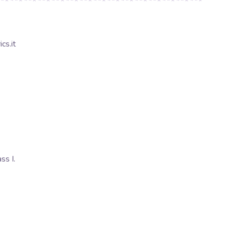
cs.it
s I.