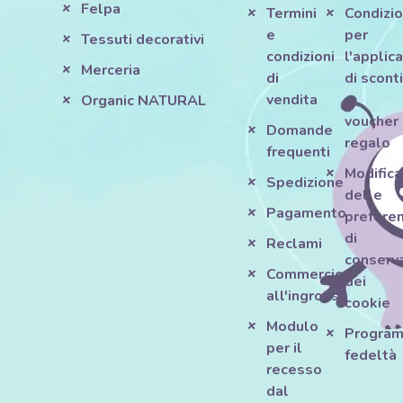
Felpa
Termini
Condizio
e
per
Tessuti decorativi
condizioni
l'applic
Merceria
di
di scont
vendita
e
Organic NATURAL
voucher
Domande
regalo
frequenti
Modifica
Spedizione
delle
Pagamento
prefere
di
Reclami
conserv
Commercio
dei
all'ingrosso
cookie
Modulo
Progra
per il
fedeltà
recesso
dal