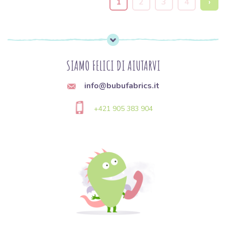
1
2
3
4
›
SIAMO FELICI DI AIUTARVI
info@bubufabrics.it
+421 905 383 904