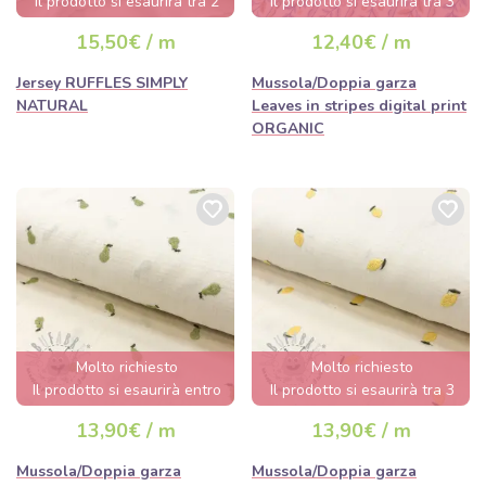
Il prodotto si esaurirà tra 2
Il prodotto si esaurirà tra 3
giorni.
giorni.
15,50€ / m
12,40€ / m
Jersey RUFFLES SIMPLY
Mussola/Doppia garza
NATURAL
Leaves in stripes digital print
ORGANIC
Molto richiesto
Molto richiesto
Il prodotto si esaurirà entro
Il prodotto si esaurirà tra 3
poche ore.
giorni.
13,90€ / m
13,90€ / m
Mussola/Doppia garza
Mussola/Doppia garza