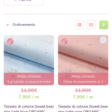
Ordinamento
Molto richiesto
Molto richiesto
Il prodotto si esaurirà entro
Stima di esaurimento in 1
poche ore.
giorno/i.
11,90€
11,90€
7,90€ / m
7,90€ / m
Tessuto di cotone Sweet bear
Tessuto di cotone Sweet bear
star light blue ORGANIC
star light rose ORGANIC