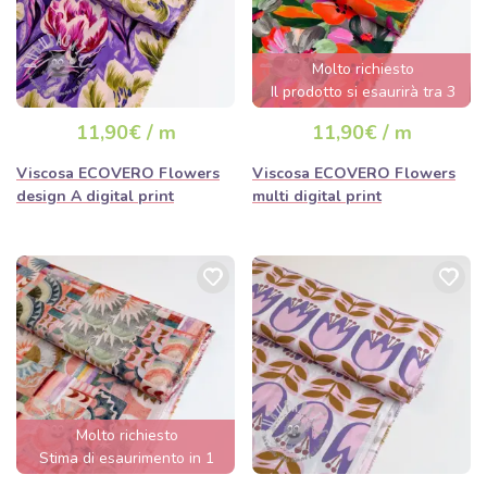
Molto richiesto
Il prodotto si esaurirà tra 3
giorni.
11,90€ / m
11,90€ / m
Viscosa ECOVERO Flowers
Viscosa ECOVERO Flowers
design A digital print
multi digital print
Molto richiesto
Stima di esaurimento in 1
giorno/i.