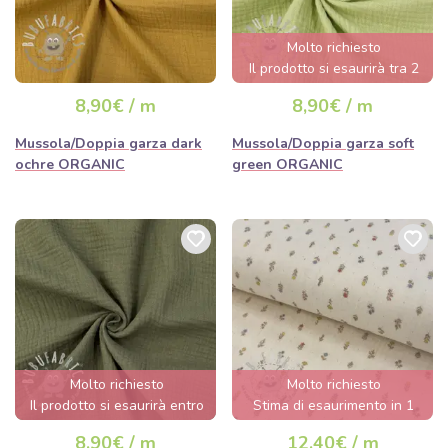
Molto richiesto
Il prodotto si esaurirà tra 2
giorni.
8,90€ / m
8,90€ / m
Mussola/Doppia garza dark
Mussola/Doppia garza soft
ochre ORGANIC
green ORGANIC
Molto richiesto
Molto richiesto
Il prodotto si esaurirà entro
Stima di esaurimento in 1
poche ore.
giorno/i.
8,90€ / m
12,40€ / m