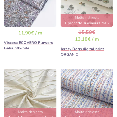
Molto richiesto
Il prodotto si esaurirà tra 2
giorni.
15,50€
11,90€ / m
13,18€ / m
Viscosa ECOVERO Flowers
Galia offwhite
Jersey Dogs digital print
ORGANIC
Molto richiesto
Molto richiesto