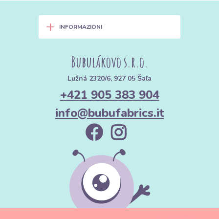
+
INFORMAZIONI
Bubulákovo s.r.o.
Lužná 2320/6, 927 05 Šaľa
+421 905 383 904
info@bubufabrics.it