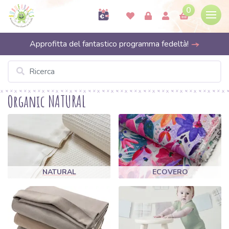
0
Approfitta del fantastico programma fedeltà!
Organic NATURAL
NATURAL
ECOVERO