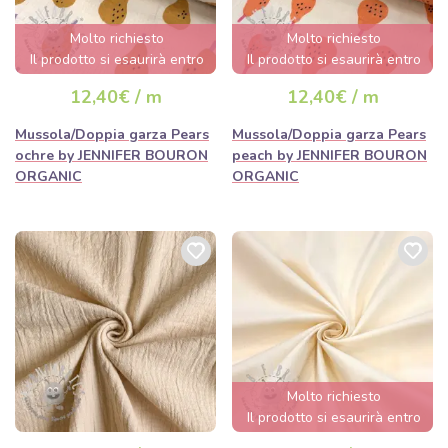
Molto richiesto
Molto richiesto
Il prodotto si esaurirà entro
Il prodotto si esaurirà entro
poche ore.
poche ore.
12,40€ / m
12,40€ / m
Mussola/Doppia garza Pears
Mussola/Doppia garza Pears
ochre by JENNIFER BOURON
peach by JENNIFER BOURON
ORGANIC
ORGANIC
Molto richiesto
Il prodotto si esaurirà entro
poche ore.