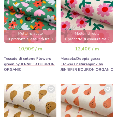
Molto richiesto
Molto richiesto
Il prodotto si esaurirà tra 3
Il prodotto si esaurirà tra 2
giorni.
giorni.
10,90€ / m
12,40€ / m
Tessuto di cotone Flowers
Mussola/Doppia garza
green by JENNIFER BOURON
Flowers natural/pink by
ORGANIC
JENNIFER BOURON ORGANIC