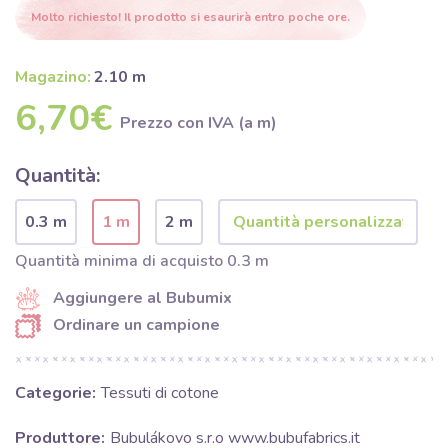
Molto richiesto! Il prodotto si esaurirà entro poche ore.
Magazino:
2.10 m
6,70€
Prezzo con IVA (a m)
Quantità:
0.3 m
1 m
2 m
Quantità minima di acquisto 0.3 m
Aggiungere al Bubumix
Ordinare un campione
Categorie:
Tessuti di cotone
Produttore:
Bubulákovo s.r.o www.bubufabrics.it