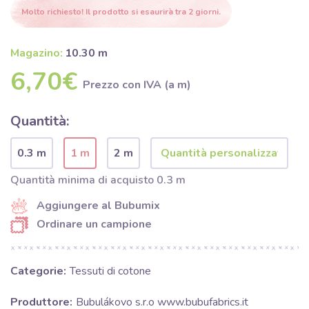
Molto richiesto! Il prodotto si esaurirà tra 2 giorni.
Magazino:
10.30 m
6,70€
Prezzo con IVA (a m)
Quantità:
0.3 m
1 m
2 m
Quantità minima di acquisto 0.3 m
Aggiungere al Bubumix
Ordinare un campione
Categorie:
Tessuti di cotone
Produttore:
Bubulákovo s.r.o www.bubufabrics.it