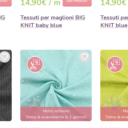
14,90€ / m
14,90€
LIO
DETAGLIO
IG
Tessuti per maglioni BIG
Tessuti pe
KNIT baby blue
KNIT blue
Molto richiesto
Mo
Stima di esaurimento in 1 giorno/i.
Stima di esa