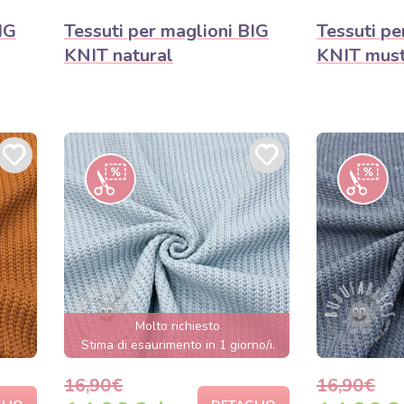
IG
Tessuti per maglioni BIG
Tessuti pe
KNIT natural
KNIT mus
Molto richiesto
Stima di esaurimento in 1 giorno/i.
16,90€
16,90€