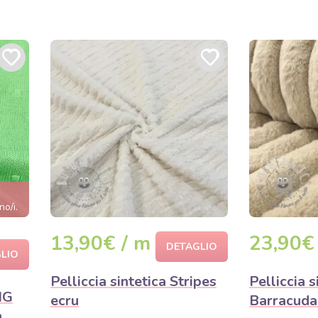
no/i.
13,90€ / m
23,90€
DETAGLIO
LIO
Pelliccia sintetica Stripes
Pelliccia s
IG
ecru
Barracuda
n