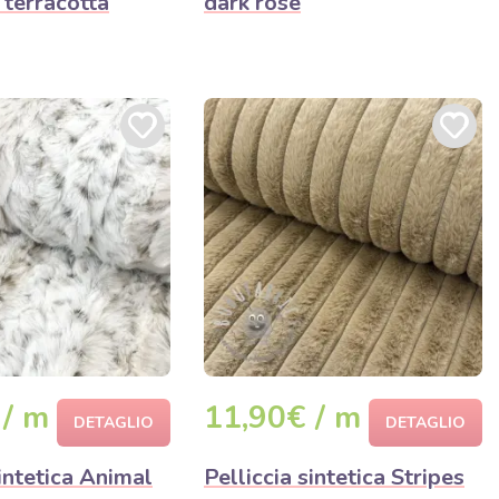
 terracotta
dark rose
 / m
11,90€ / m
DETAGLIO
DETAGLIO
sintetica Animal
Pelliccia sintetica Stripes