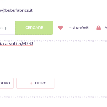
o@bubufabrics.it
CERCARE
I miei preferiti
A
ia a soli 5,90 €!
OTIVO
FILTRO