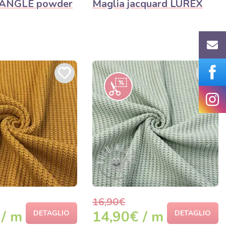
PANGLE powder
Maglia jacquard LUREX
16,90€
 / m
14,90€ / m
DETAGLIO
DETAGLIO