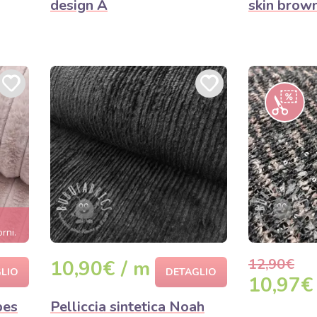
design A
skin brow
orni.
12,90€
10,90€ / m
LIO
DETAGLIO
10,97€
pes
Pelliccia sintetica Noah