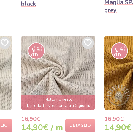
Maglia S
black
grey
Molto richiesto
Il prodotto si esaurirà tra 3 giorni.
16,90€
16,90€
14,90€ / m
14,90€
LIO
DETAGLIO