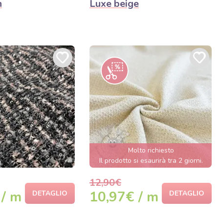
n
Luxe beige
Molto richiesto
Il prodotto si esaurirà tra 2 giorni.
12,90€
 / m
10,97€ / m
DETAGLIO
DETAGLIO