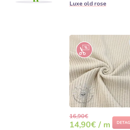
Luxe old rose
16,90€
14,90€ / m
DETAG