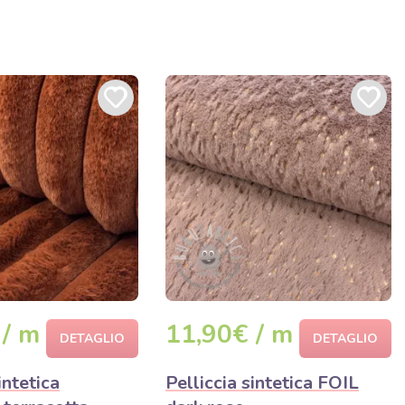
 / m
11,90€ / m
DETAGLIO
DETAGLIO
intetica
Pelliccia sintetica FOIL