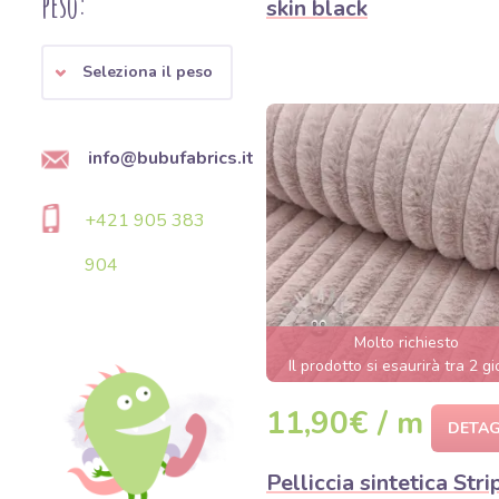
peso:
skin black
Seleziona il peso
info@bubufabrics.it
+421 905 383
904
Molto richiesto
Il prodotto si esaurirà tra 2 gi
11,90€ / m
DETAG
Pelliccia sintetica Stri