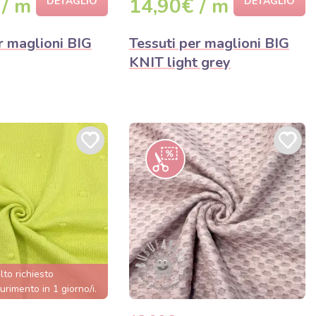
 / m
14,90€ / m
DETAGLIO
DETAGLIO
r maglioni BIG
Tessuti per maglioni BIG
KNIT light grey
lto richiesto
urimento in 1 giorno/i.