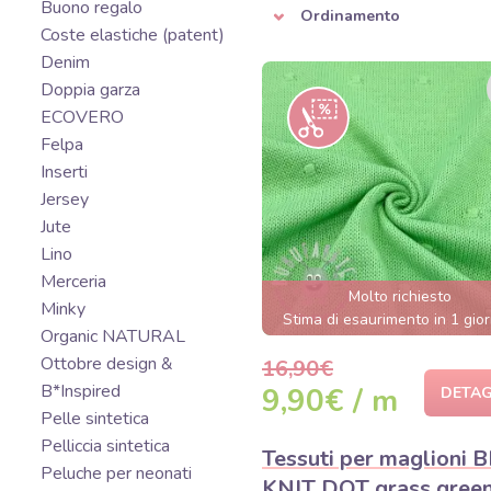
Buono regalo
Ordinamento
Coste elastiche (patent)
Denim
Doppia garza
ECOVERO
Felpa
Inserti
Jersey
Jute
Lino
Merceria
Molto richiesto
Minky
Stima di esaurimento in 1 gior
Organic NATURAL
Ottobre design &
16,90€
B*Inspired
9,90€ / m
DETAG
Pelle sintetica
Pelliccia sintetica
Tessuti per maglioni B
Peluche per neonati
KNIT DOT grass gree