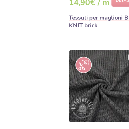
14,90€ / m
DETAG
Tessuti per maglioni B
KNIT brick