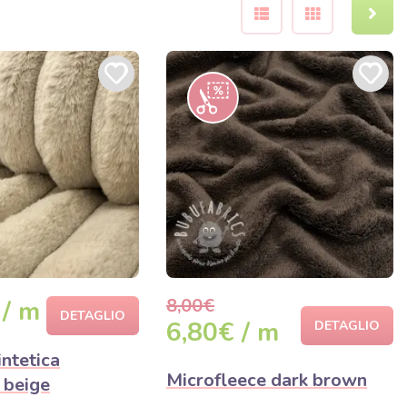
8,00€
 / m
DETAGLIO
6,80€ / m
DETAGLIO
intetica
Microfleece dark brown
 beige