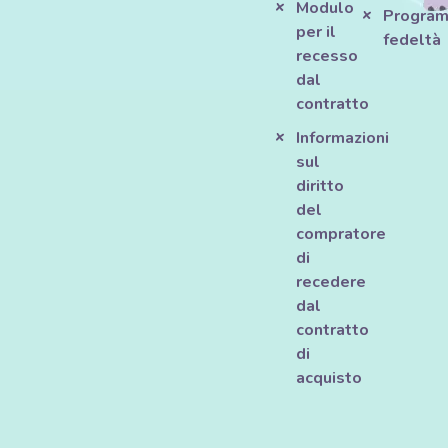
Modulo
Progra
per il
fedeltà
recesso
dal
contratto
Informazioni
sul
diritto
del
compratore
di
recedere
dal
contratto
di
acquisto