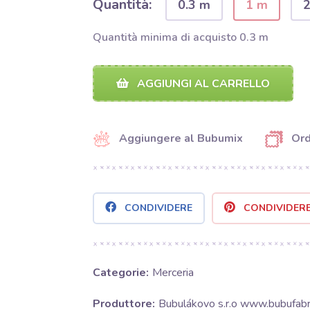
Quantità:
0.3 m
1 m
Quantità minima di acquisto 0.3 m
AGGIUNGI AL CARRELLO
Aggiungere al Bubumix
Ord
CONDIVIDERE
CONDIVIDER
Categorie:
Merceria
Produttore:
Bubulákovo s.r.o www.bubufabri