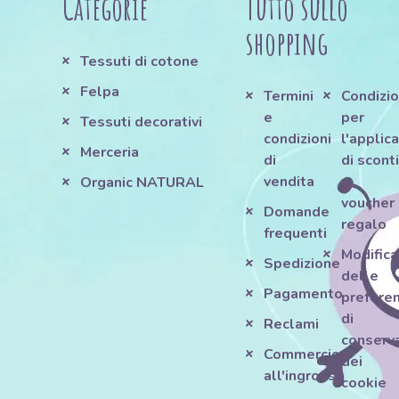
Categorie
Tutto sullo
shopping
Tessuti di cotone
Felpa
Termini
Condizio
e
per
Tessuti decorativi
condizioni
l'applic
Merceria
di
di scont
vendita
e
Organic NATURAL
voucher
Domande
regalo
frequenti
Modifica
Spedizione
delle
Pagamento
prefere
di
Reclami
conserv
Commercio
dei
all'ingrosso
cookie