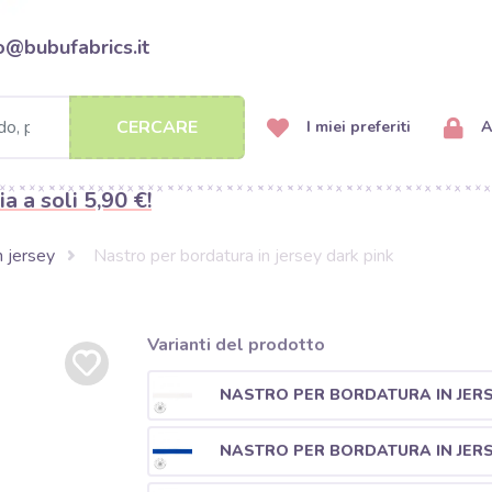
o@bubufabrics.it
CERCARE
I miei preferiti
A
ia a soli 5,90 €!
n jersey
Nastro per bordatura in jersey dark pink
Varianti del prodotto
NASTRO PER BORDATURA IN JER
NASTRO PER BORDATURA IN JERS