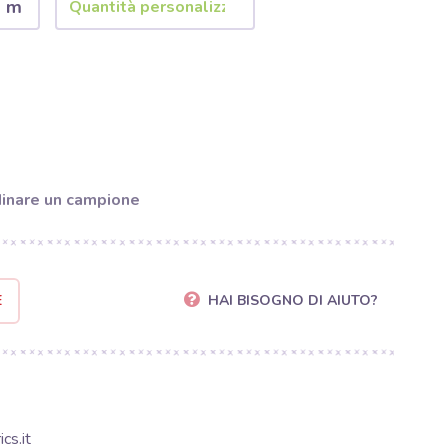
2 m
inare un campione
E
HAI BISOGNO DI AIUTO?
cs.it