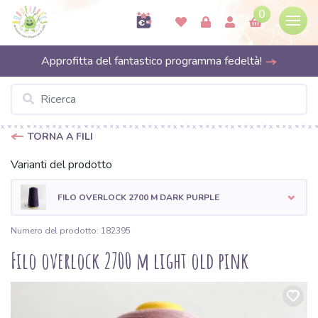
0
Approfitta del fantastico programma fedeltà!
TORNA A FILI
Varianti del prodotto
FILO OVERLOCK 2700 M DARK PURPLE
Numero del prodotto: 182395
Filo overlock 2700 m light old pink