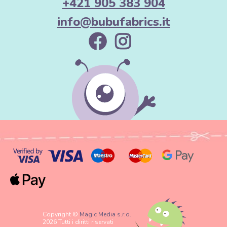
+421 905 383 904
info@bubufabrics.it
Copyright ©
Magic Media s.r.o.
2026 Tutti i diritti riservati