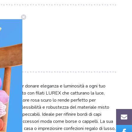
cs.it
o ideale per donare eleganza e luminosità a ogni tuo
è intrecciato con filati LUREX che catturano la luce,
o vibrante colore rosa scuro lo rende perfetto per
tintivo. La flessibilità e robustezza del materiale misto
initure impeccabili. Ideale per rifinire bordi di capi
ganti, e per accessori moda come borse o cappelli. La sua
etti per la casa o impreziosire confezioni regalo di lusso,