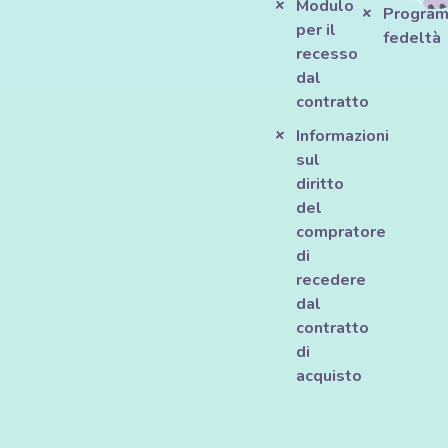
Modulo
Progra
per il
fedeltà
recesso
dal
contratto
Informazioni
sul
diritto
del
compratore
di
recedere
dal
contratto
di
acquisto