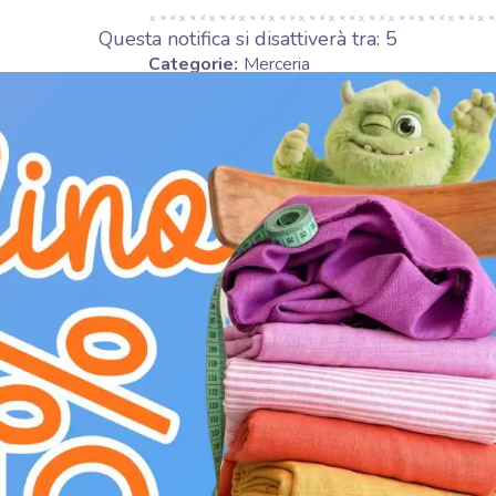
Questa notifica si disattiverà tra:
4
Categorie:
Merceria
Produttore:
Bubulákovo s.r.o www.bubufabri
Larghezza:
2 cm
Colore:
Rosa
Il Bordo obliquo LUREX dark pink è l'element
progetto. Largo 2 cm, questo nastro versatile 
creando un effetto brillante e raffinato. Il su
un'estetica ricercata e un tocco di glamour dis
LUREX ne facilitano l'applicazione, garantendo f
d'abbigliamento, da abiti da sera a bluse ele
brillantezza lo rende perfetto per decorare ogg