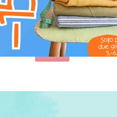
elevando lo stile di ogni dettaglio. Scegli il 
CARICA QUI LA FOTO
E OTTIENI
50 punti
nel Programma Fe
ACCEDI