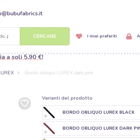
o@bubufabrics.it
CERCARE
I miei preferiti
A
ia a soli 5,90 €!
 LUREX
Bordo obliquo LUREX dark pink
Varianti del prodotto
BORDO OBLIQUO LUREX BLACK
BORDO OBLIQUO LUREX DARK PI