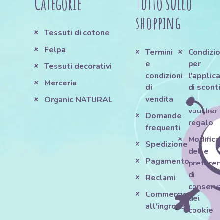
Categorie
Tutto sullo
shopping
Tessuti di cotone
Felpa
Termini
Condizio
e
per
Tessuti decorativi
condizioni
l'applic
Merceria
di
di scont
vendita
e
Organic NATURAL
voucher
Domande
regalo
frequenti
Modifica
Spedizione
delle
Pagamento
prefere
di
Reclami
conserv
Commercio
dei
all'ingrosso
cookie