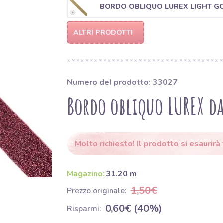
BORDO OBLIQUO LUREX LIGHT G
ALTRI PRODOTTI
Numero del prodotto: 33027
Bordo obliquo LUREX d
Molto richiesto! Il prodotto si esaurirà t
Magazino:
31.20 m
1,50€
Prezzo originale:
0,60€ (40%)
Risparmi: