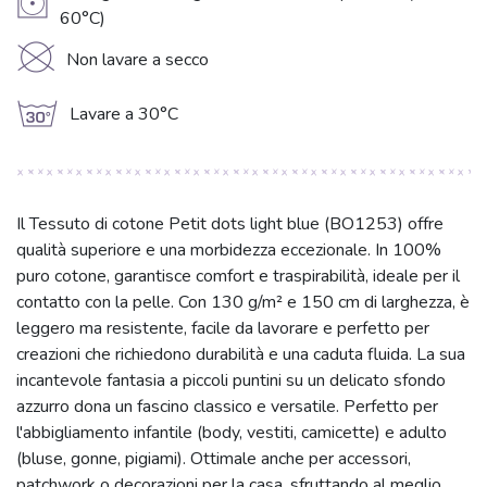
V
60°C)
K
Non lavare a secco
g
Lavare a 30°C
Il Tessuto di cotone Petit dots light blue (BO1253) offre
qualità superiore e una morbidezza eccezionale. In 100%
puro cotone, garantisce comfort e traspirabilità, ideale per il
contatto con la pelle. Con 130 g/m² e 150 cm di larghezza, è
leggero ma resistente, facile da lavorare e perfetto per
creazioni che richiedono durabilità e una caduta fluida. La sua
incantevole fantasia a piccoli puntini su un delicato sfondo
azzurro dona un fascino classico e versatile. Perfetto per
l'abbigliamento infantile (body, vestiti, camicette) e adulto
(bluse, gonne, pigiami). Ottimale anche per accessori,
patchwork o decorazioni per la casa, sfruttando al meglio