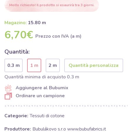
Molto richiesto! Il prodotto si esaurirà tra 3 giorni.
Magazino:
15.80 m
6,70€
Prezzo con IVA (a m)
Quantità:
0.3 m
1 m
2 m
Quantità minima di acquisto 0.3 m
Aggiungere al Bubumix
Ordinare un campione
Categorie:
Tessuti di cotone
Produttore:
Bubulákovo s.r.o www.bubufabrics.it