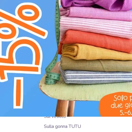
Scoprite il nostro Tulle per TUTU rosa, un te
ideale per creazioni che richiedono volume e l
ultraleggero offre una trasparenza eterea e 
resistenza e durabilità. È perfetto per aggiun
larghezza di 160 cm è ideale per confezionare
teatrali, permettendo di creare strati volumino
rende confortevole da indossare. La tinta uni
anche per decorazioni di feste, veli e accessor
donando un effetto sognante.
UTILIZZO CONSIGLIATO
Sul vestito
Sulla gonna TUTU