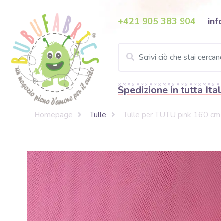
+421 905 383 904
inf
Spedizione in tutta Ital
Homepage
Tulle
Tulle per TUTU pink 160 cm