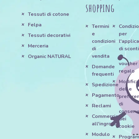
shopping
Tessuti di cotone
Felpa
Termini
Condizio
e
per
Tessuti decorativi
condizioni
l'applic
Merceria
di
di scont
vendita
e
Organic NATURAL
voucher
Domande
regalo
frequenti
Modifica
Spedizione
delle
Pagamento
prefere
di
Reclami
conserv
Commercio
dei
all'ingrosso
cookie
Modulo
Progra