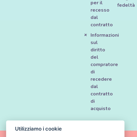
per il
fedeltà
recesso
dal
contratto
Informazioni
sul
diritto
del
compratore
di
recedere
dal
contratto
di
acquisto
Utilizziamo i cookie