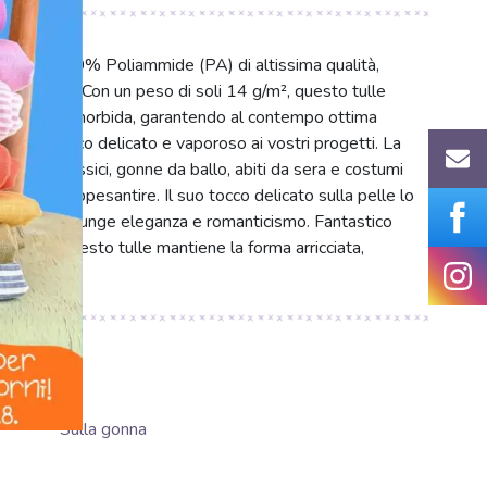
ssuto in 100% Poliammide (PA) di altissima qualità,
eggerezza. Con un peso di soli 14 g/m², questo tulle
una caduta morbida, garantendo al contempo ottima
gere un tocco delicato e vaporoso ai vostri progetti. La
 TUTU classici, gonne da ballo, abiti da sera e costumi
si senza appesantire. Il suo tocco delicato sulla pelle lo
ta rosa aggiunge eleganza e romanticismo. Fantastico
i moda. Questo tulle mantiene la forma arricciata,
Sulla gonna