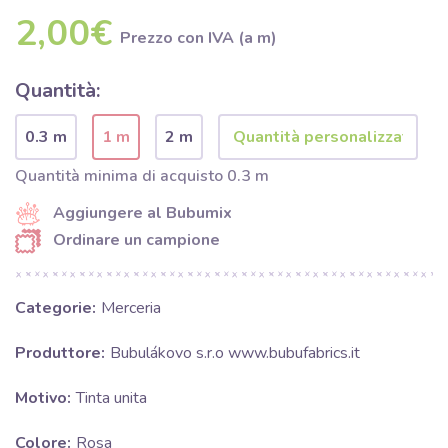
2,00€
Prezzo con IVA (a m)
Quantità:
0.3 m
1 m
2 m
Quantità minima di acquisto 0.3 m
Aggiungere al Bubumix
Ordinare un campione
Categorie:
Merceria
Produttore:
Bubulákovo s.r.o www.bubufabrics.it
Motivo:
Tinta unita
Colore:
Rosa