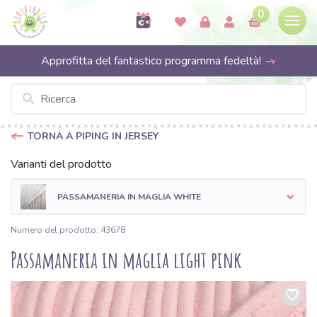
0
Approfitta del fantastico programma fedeltà!
TORNA A PIPING IN JERSEY
Varianti del prodotto
PASSAMANERIA IN MAGLIA WHITE
Numero del prodotto: 43678
Passamaneria in maglia light pink