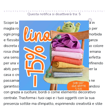
Questa notifica si disattiverà tra:
4
Scopri la delicata bellezza della nostra passamaneria in
maglia rosa chiaro, un accessorio versatile e raffinato per
ogni progetto. Questa passamaneria, dalla texture morbida
e flessibile, è ideale per aggiungere un tocco di eleganza
discreta o un accento giocoso alle tue creazioni. Il suo colore
rosa chiaro, una tinta unita classica e intramontabile, emana
una sensazione di dolcezza e armonia, rendendola perfetta
per una vasta gamma di applicazioni. Sia che tu stia rifinendo
abiti, personalizzando accessori, decorando articoli per la
casa o creando oggetti unici per bambini, questa
passamaneria offre infinite possibilità. La sua qualità ne
garantisce la durata e la facilità di lavorazione, adattandosi
con grazia a cuciture, bordi o come elemento decorativo
centrale. Trasforma i tuoi capi e i tuoi oggetti con la sua
presenza sottile ma d'impatto, esprimendo creatività e stile