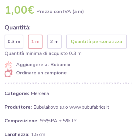
1,00€
Prezzo con IVA (a m)
Quantità:
0.3 m
1 m
2 m
Quantità minima di acquisto 0.3 m
Aggiungere al Bubumix
Ordinare un campione
Categorie:
Merceria
Produttore:
Bubulákovo s.r.o www.bubufabrics.it
Composizione:
95%PA + 5% LY
Larghezza:
1.5 cm