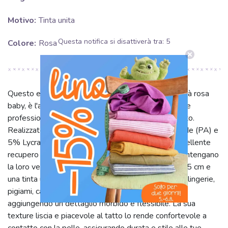
Motivo:
Tinta unita
Questa notifica si disattiverà tra:
5
Colore:
Rosa
Questo elastico per bordatura, nella delicata tonalità rosa
baby, è l'accessorio perfetto per dare un tocco finale
professionale e confortevole ai tuoi progetti di cucito.
Realizzato con una composizione di 95% poliammide (PA) e
5% Lycra (LY), offre un'elasticità superiore e un eccellente
recupero della forma, garantendo che i tuoi capi mantengano
la loro vestibilità nel tempo. Con una larghezza di 1.5 cm e
una tinta unita versatile, è ideale per rifinire bordi di lingerie,
pigiami, capi sportivi o abbigliamento per bambini,
aggiungendo un dettaglio morbido e flessibile. La sua
texture liscia e piacevole al tatto lo rende confortevole a