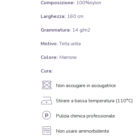
Composizione:
100%nylon
Larghezza:
160 cm
Grammatura:
14 g/m2
Motivo:
Tinta unita
Colore:
Marrone
Cura:
U
Non asciugare in asciugatrice
D
Stirare a bassa temperatura (110°C)
L
Pulizia chimica professionale
A
Non usare ammorbidente