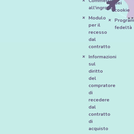
Commercio
dei
all'ingrosso
cookie
Modulo
Progra
per il
fedeltà
recesso
dal
contratto
Informazioni
sul
diritto
del
compratore
di
recedere
dal
contratto
di
acquisto