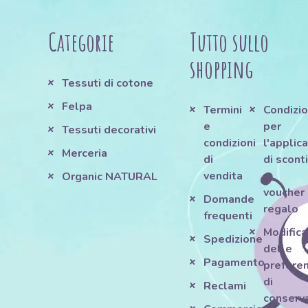
Categorie
Tutto sullo
shopping
Tessuti di cotone
Felpa
Termini
Condizio
e
per
Tessuti decorativi
condizioni
l'applic
Merceria
di
di scont
vendita
e
Organic NATURAL
voucher
Domande
regalo
frequenti
Modifica
Spedizione
delle
Pagamento
prefere
di
Reclami
conserv