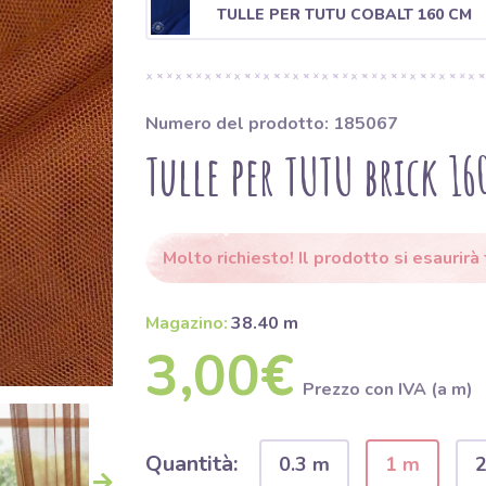
TULLE PER TUTU COBALT 160 CM
Numero del prodotto: 185067
Tulle per TUTU brick 1
Molto richiesto! Il prodotto si esaurirà t
Magazino:
38.40 m
3,00€
Prezzo con IVA (a m)
Quantità:
0.3 m
1 m