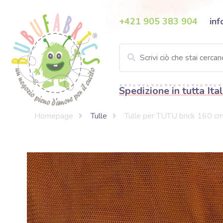
+421 905 383 904
inf
Spedizione in tutta Ital
Homepage
Tulle
Tulle per TUTU brick 160 c