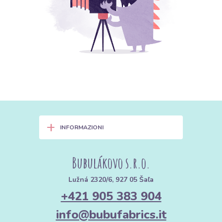
+
INFORMAZIONI
Bubulákovo s.r.o.
Lužná 2320/6, 927 05 Šaľa
+421 905 383 904
info@bubufabrics.it