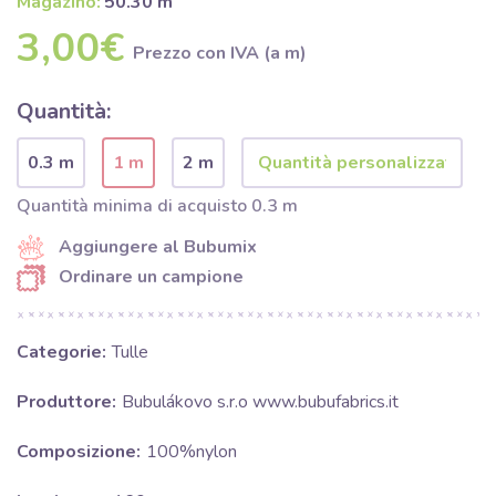
Magazino:
50.30 m
3,00€
Prezzo con IVA (a m)
Quantità:
0.3 m
1 m
2 m
Quantità minima di acquisto 0.3 m
Aggiungere al Bubumix
Ordinare un campione
Categorie:
Tulle
Produttore:
Bubulákovo s.r.o www.bubufabrics.it
Composizione:
100%nylon