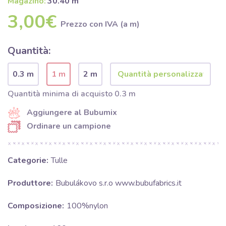
Magazino:
30.40 m
3,00€
Prezzo con IVA (a m)
Quantità:
0.3 m
1 m
2 m
Quantità minima di acquisto 0.3 m
Aggiungere al Bubumix
Ordinare un campione
Categorie:
Tulle
Produttore:
Bubulákovo s.r.o www.bubufabrics.it
Composizione:
100%nylon