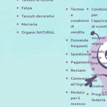
Tessuti di cotone
Felpa
Termini
Condizio
e
per
Tessuti decorativi
condizioni
l'applic
Merceria
di
di scont
vendita
e
Organic NATURAL
voucher
Domande
regalo
frequenti
Modifica
Spedizione
delle
Pagamento
prefere
di
Reclami
conserv
Commercio
dei
all'ingrosso
cookie
Modulo
Progra
per il
fedeltà
recesso