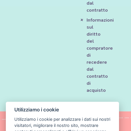
dal
contratto
Informazioni
sul
diritto
del
compratore
di
recedere
dal
contratto
di
acquisto
Utilizziamo i cookie
Utilizziamo i cookie per analizzare i dati sui nostri
visitatori, migliorare il nostro sito, mostrare