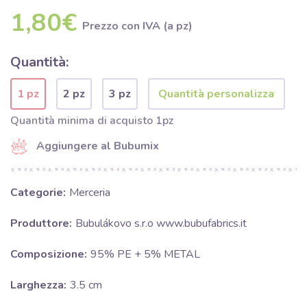
1,80€
Prezzo con IVA (a pz)
Quantità:
1 pz
2 pz
3 pz
Quantità minima di acquisto 1pz
Aggiungere al Bubumix
Categorie:
Merceria
Produttore:
Bubulákovo s.r.o www.bubufabrics.it
Composizione:
95% PE + 5% METAL
Larghezza:
3.5 cm