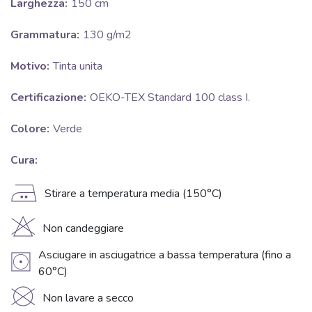
Larghezza:
150 cm
Grammatura:
130 g/m2
Motivo:
Tinta unita
Certificazione:
OEKO-TEX Standard 100 class I.
Colore:
Verde
Cura:
E
Stirare a temperatura media (150°C)
H
Non candeggiare
Asciugare in asciugatrice a bassa temperatura (fino a
V
60°C)
K
Non lavare a secco