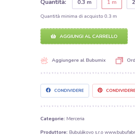
Quantità:
0.3 m
1 m
Quantità minima di acquisto 0.3 m
AGGIUNGI AL CARRELLO
Aggiungere al Bubumix
Ord
CONDIVIDERE
CONDIVIDER
Categorie:
Merceria
Produttore:
Bubulákovo s.r.o www.bubufabri