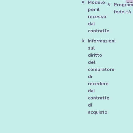
Modulo
Progra
per il
fedeltà
recesso
dal
contratto
Informazioni
sul
diritto
del
compratore
di
recedere
dal
contratto
di
acquisto