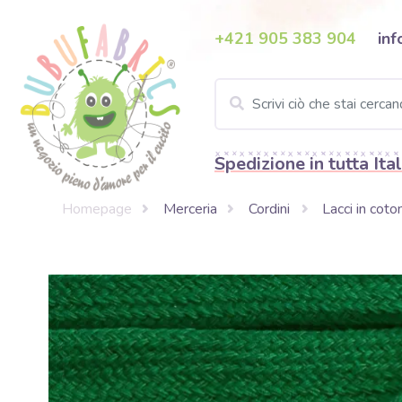
+421 905 383 904
inf
Spedizione in tutta Ital
Homepage
Merceria
Cordini
Lacci in coto