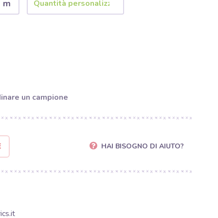
2 m
inare un campione
E
HAI BISOGNO DI AIUTO?
cs.it