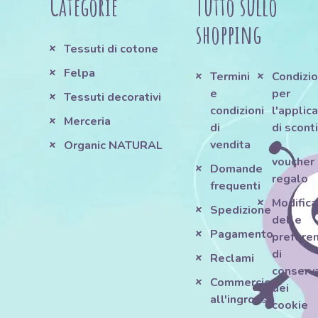
Categorie
Tutto sullo
shopping
Tessuti di cotone
Felpa
Termini
Condizio
e
per
Tessuti decorativi
condizioni
l'applic
Merceria
di
di scont
vendita
e
Organic NATURAL
voucher
Domande
regalo
frequenti
Modifica
Spedizione
delle
Pagamento
prefere
di
Reclami
conserv
Commercio
dei
all'ingrosso
cookie