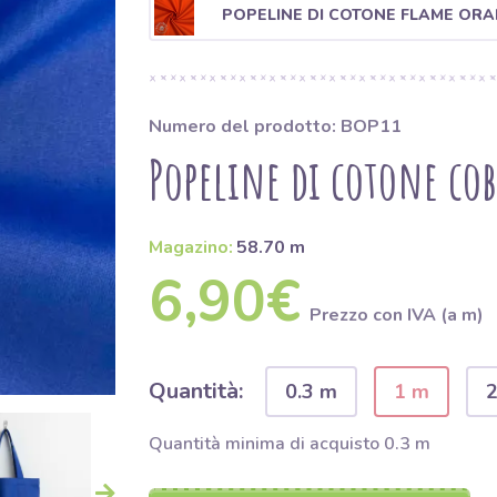
POPELINE DI COTONE FLAME OR
Numero del prodotto: BOP11
Popeline di cotone cob
Magazino:
58.70 m
6,90€
Prezzo con IVA (a m)
Quantità:
0.3 m
1 m
Quantità minima di acquisto 0.3 m