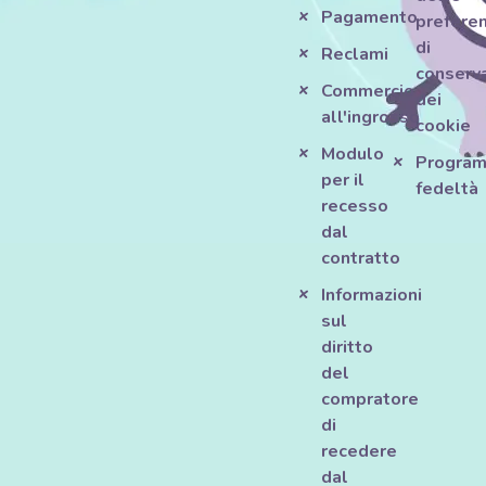
Pagamento
prefere
di
Reclami
conserv
Commercio
dei
all'ingrosso
cookie
Modulo
Progra
per il
fedeltà
recesso
dal
contratto
Informazioni
sul
diritto
del
compratore
di
recedere
dal