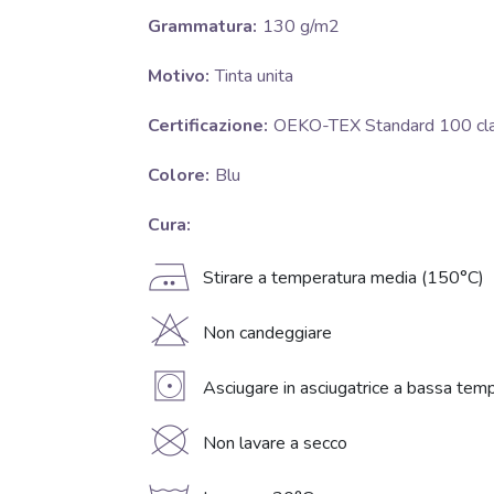
Grammatura:
130 g/m2
Motivo:
Tinta unita
Certificazione:
OEKO-TEX Standard 100 clas
Colore:
Blu
Cura:
E
Stirare a temperatura media (150°C)
H
Non candeggiare
V
Asciugare in asciugatrice a bassa temp
K
Non lavare a secco