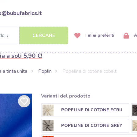
o@bubufabrics.it
CERCARE
I miei preferiti
A
ia a soli 5,90 €!
 a tinta unita
Poplin
Popeline di cotone cobalt
Varianti del prodotto
POPELINE DI COTONE ECRU
POPELINE DI COTONE GREY