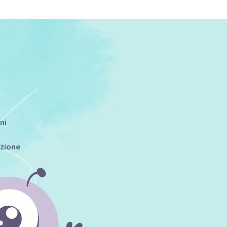
ni
azione
i