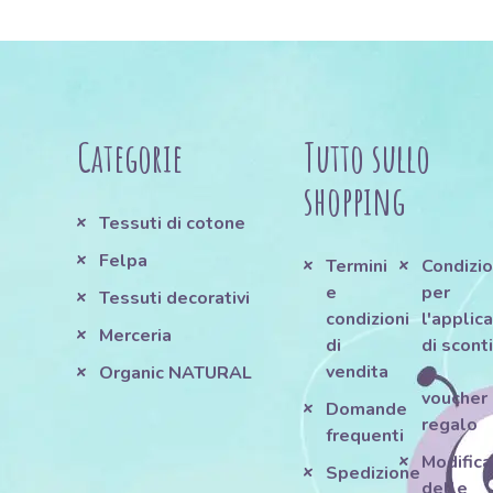
Categorie
Tutto sullo
shopping
Tessuti di cotone
Felpa
Termini
Condizio
e
per
Tessuti decorativi
condizioni
l'applic
Merceria
di
di scont
vendita
e
Organic NATURAL
voucher
Domande
regalo
frequenti
Modifica
Spedizione
delle