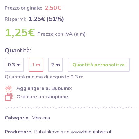
2,50€
Prezzo originale:
1,25€ (51%)
Risparmi:
1,25€
Prezzo con IVA (a m)
Quantità:
0.3 m
1 m
2 m
Quantità minima di acquisto 0.3 m
Aggiungere al Bubumix
Ordinare un campione
Categorie:
Merceria
Produttore:
Bubulákovo s.r.o www.bubufabrics.it