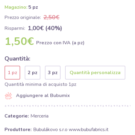
Magazino:
5 pz
2,50€
Prezzo originale:
1,00€ (40%)
Risparmi:
1,50€
Prezzo con IVA (a pz)
Quantità:
1 pz
2 pz
3 pz
Quantità minima di acquisto 1pz
Aggiungere al Bubumix
Categorie:
Merceria
Produttore:
Bubulákovo s.r.o www.bubufabrics.it