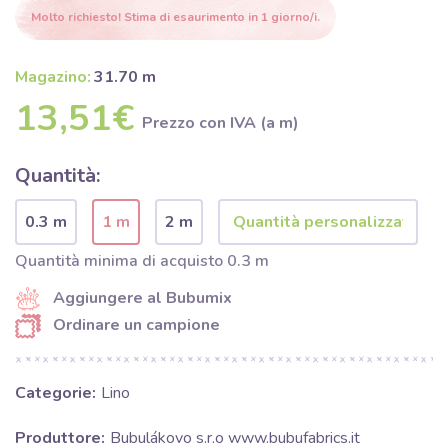
Molto richiesto! Stima di esaurimento in 1 giorno/i.
Magazino:
31.70 m
13,51€
Prezzo con IVA (a m)
Quantità:
0.3 m
1 m
2 m
Quantità minima di acquisto 0.3 m
Aggiungere al Bubumix
Ordinare un campione
Categorie:
Lino
Produttore:
Bubulákovo s.r.o www.bubufabrics.it