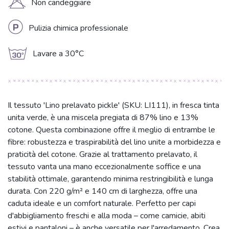
H
Non candeggiare
L
Pulizia chimica professionale
g
Lavare a 30°C
Il tessuto 'Lino prelavato pickle' (SKU: LI111), in fresca tinta
unita verde, è una miscela pregiata di 87% lino e 13%
cotone. Questa combinazione offre il meglio di entrambe le
fibre: robustezza e traspirabilità del lino unite a morbidezza e
praticità del cotone. Grazie al trattamento prelavato, il
tessuto vanta una mano eccezionalmente soffice e una
stabilità ottimale, garantendo minima restringibilità e lunga
durata. Con 220 g/m² e 140 cm di larghezza, offre una
caduta ideale e un comfort naturale. Perfetto per capi
d'abbigliamento freschi e alla moda – come camicie, abiti
estivi e pantaloni – è anche versatile per l'arredamento. Crea