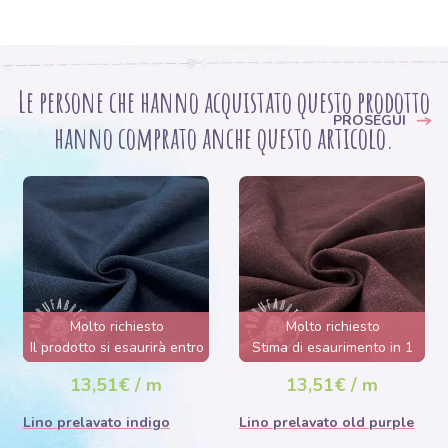
Le persone che hanno acquistato questo prodotto
PROSEGUI
hanno comprato anche questo articolo.
Molto richiesto
Molto richiesto
Il prodotto si esaurirà entro
Stima di esaurimento in 1
poche ore.
giorno/i.
13,51€ / m
13,51€ / m
Lino prelavato indigo
Lino prelavato old purple