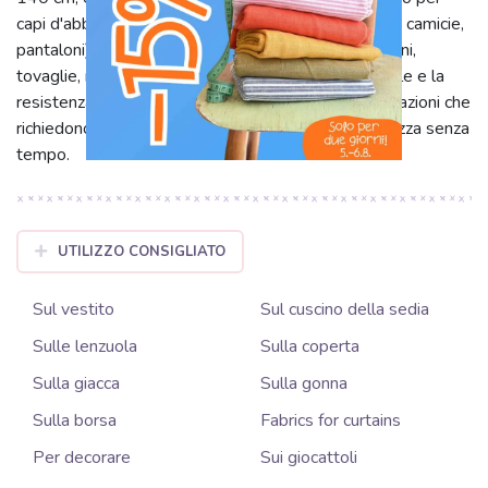
capi d'abbigliamento confortevoli e traspiranti (abiti, camicie,
pantaloni) e per complementi d'arredo (tende, cuscini,
tovaglie, rivestimenti leggeri). Il suo aspetto naturale e la
resistenza lo rendono una scelta eccellente per creazioni che
richiedono eleganza duratura e un tocco di raffinatezza senza
tempo.
UTILIZZO CONSIGLIATO
Sul vestito
Sul cuscino della sedia
Sulle lenzuola
Sulla coperta
Sulla giacca
Sulla gonna
Sulla borsa
Fabrics for curtains
Per decorare
Sui giocattoli