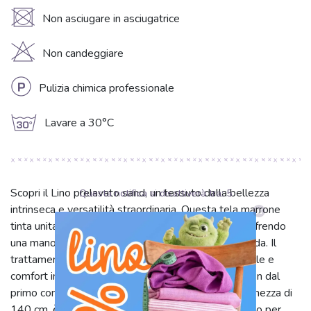
U
Non asciugare in asciugatrice
H
Non candeggiare
L
Pulizia chimica professionale
g
Lavare a 30°C
Scopri il Lino prelavato sand, un tessuto dalla bellezza
Questa notifica si disattiverà tra:
4
intrinseca e versatilità straordinaria. Questa tela marrone
tinta unita è un blend di 87% lino e 13% cotone, offrendo
una mano incredibilmente morbida e una caduta fluida. Il
trattamento prelavato assicura stabilità dimensionale e
comfort immediato, rendendolo piacevole al tatto fin dal
primo contatto. Con un peso di 220 g/m² e una larghezza di
140 cm, è ideale per sartoria e arredo casa. Perfetto per