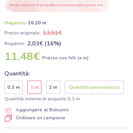
Molto richiesto! Il prodotto si esaurirà entro poche ore.
Magazino:
26.20 m
13,51€
Prezzo originale:
2,03€ (16%)
Risparmi:
11,48€
Prezzo con IVA (a m)
Quantità:
0.3 m
1 m
2 m
Quantità minima di acquisto 0.3 m
Aggiungere al Bubumix
Ordinare un campione