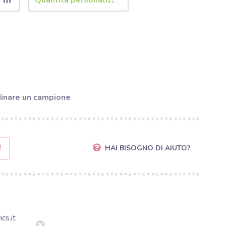
2 m
inare un campione
E
HAI BISOGNO DI AIUTO?
cs.it