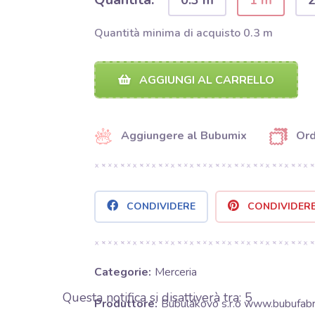
0.3 m
1 m
Quantità minima di acquisto 0.3 m
AGGIUNGI AL CARRELLO
Aggiungere al Bubumix
Ord
CONDIVIDERE
CONDIVIDER
Categorie:
Merceria
Questa notifica si disattiverà tra:
4
Produttore:
Bubulákovo s.r.o www.bubufabri