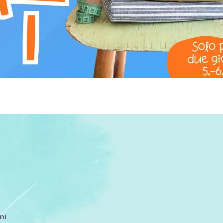
E OTTIENI
50 punti
nel Programma Fe
ACCEDI
ni