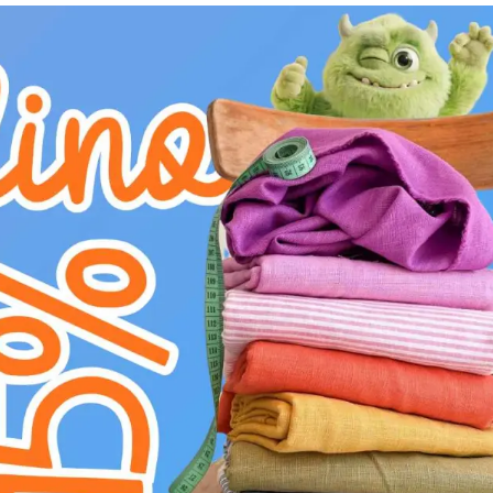
Larghezza:
4 cm
Colore:
Verde
L'Elastico liscio 4 cm Rim army, nel suo distin
affidabile. La larghezza di 4 cm lo rende ideale
Realizzato con una miscela di Poliestere ed El
un'elasticità costante nel tempo, mantenendo l
è piacevole al tatto, perfetta per capi a contat
flessibilità ottimali. Ideale per cinture, polsin
Verde "army" lo rende perfetto per uniformi, a
uno stile utilitario e discreto.
CARICA QUI LA FOTO