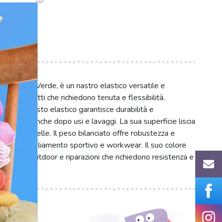
tivo colore Verde, è un nastro elastico versatile e
 per progetti che richiedono tenuta e flessibilità.
astan, questo elastico garantisce durabilità e
a forma anche dopo usi e lavaggi. La sua superficie liscia
to con la pelle. Il peso bilanciato offre robustezza e
i, orli di abbigliamento sportivo e workwear. Il suo colore
ccessori outdoor e riparazioni che richiedono resistenza e