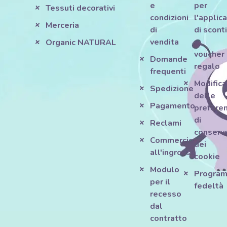
e
per
Tessuti decorativi
condizioni
l'applic
Merceria
di
di scont
vendita
e
Organic NATURAL
voucher
Domande
regalo
frequenti
Modifica
Spedizione
delle
Pagamento
prefere
di
Reclami
conserv
Commercio
dei
all'ingrosso
cookie
Modulo
Progra
per il
fedeltà
recesso
dal
contratto