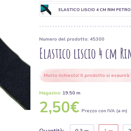
ELASTICO LISCIO 4 CM RIM PETRO
Numero del prodotto: 45300
Elastico liscio 4 cm R
Molto richiesto! Il prodotto si esaurirà t
Magazino:
19.50 m
2,50€
Prezzo con IVA (a m)
Quantità: