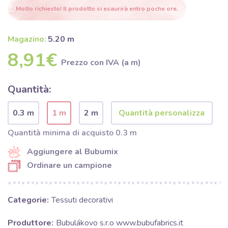
Molto richiesto! Il prodotto si esaurirà entro poche ore.
Magazino:
5.20 m
8,91€
Prezzo con IVA (a m)
Quantità:
0.3 m
1 m
2 m
Quantità minima di acquisto 0.3 m
Aggiungere al Bubumix
Ordinare un campione
Categorie:
Tessuti decorativi
Produttore:
Bubulákovo s.r.o www.bubufabrics.it