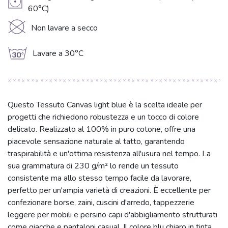
V
60°C)
K
Non lavare a secco
g
Lavare a 30°C
Questo Tessuto Canvas light blue è la scelta ideale per
progetti che richiedono robustezza e un tocco di colore
delicato. Realizzato al 100% in puro cotone, offre una
piacevole sensazione naturale al tatto, garantendo
traspirabilità e un'ottima resistenza all'usura nel tempo. La
sua grammatura di 230 g/m² lo rende un tessuto
consistente ma allo stesso tempo facile da lavorare,
perfetto per un'ampia varietà di creazioni. È eccellente per
confezionare borse, zaini, cuscini d'arredo, tappezzerie
leggere per mobili e persino capi d'abbigliamento strutturati
come giacche e pantaloni casual. Il colore blu chiaro in tinta