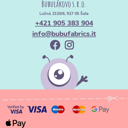
Bubulákovo s.r.o.
Lužná 2320/6, 927 05 Šaľa
+421 905 383 904
info@bubufabrics.it