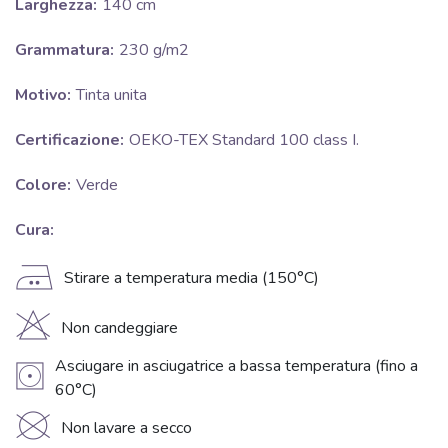
Larghezza:
140 cm
Grammatura:
230 g/m2
Motivo:
Tinta unita
Certificazione:
OEKO-TEX Standard 100 class I.
Colore:
Verde
Cura:
E
Stirare a temperatura media (150°C)
H
Non candeggiare
Asciugare in asciugatrice a bassa temperatura (fino a
V
60°C)
K
Non lavare a secco