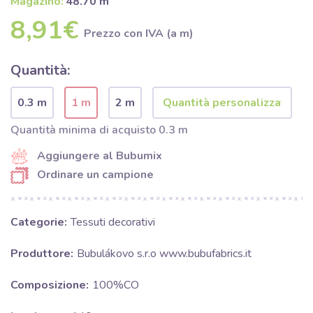
Magazino:
48.70 m
8,91€
Prezzo con IVA (a m)
Quantità:
0.3 m
1 m
2 m
Quantità minima di acquisto 0.3 m
Aggiungere al Bubumix
Ordinare un campione
Categorie:
Tessuti decorativi
Produttore:
Bubulákovo s.r.o www.bubufabrics.it
Composizione:
100%CO