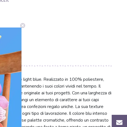
cs.it
stro Pirate light blue. Realizzato in 100% poliestere,
l'usura, mantenendo i suoi colori vividi nel tempo. Il
co audace e originale ai tuoi progetti. Con una larghezza di
reativi. Aggiungi un elemento di carattere ai tuoi capi
 inviti o crea confezioni regalo uniche. La sua texture
eggiare per ogni tipo di lavorazione. Il colore blu intenso
ente a diverse palette cromatiche, offrendo un contrasto