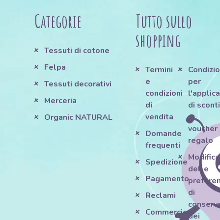
Categorie
Tutto sullo
shopping
Tessuti di cotone
Felpa
Termini
Condizio
e
per
Tessuti decorativi
condizioni
l'applic
Merceria
di
di scont
vendita
e
Organic NATURAL
voucher
Domande
regalo
frequenti
Modifica
Spedizione
delle
Pagamento
prefere
di
Reclami
conserv
Commercio
dei