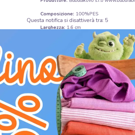
Produttore:
Bubulákovo s.r.o www.bubufabri
Composizione:
100%PES
Questa notifica si disattiverà tra:
4
Larghezza:
1.6 cm
Motivo:
Lebky
Colore:
Blu
Immergiti nel fascino misterioso del nostro Na
questo nastro garantisce durata e resistenza al
motivo distintivo "Lebky" (teschi) offre un toc
1.6 cm, è perfetto per una varietà di utilizzi c
d'abbigliamento, decora accessori, personalizza
liscia e la flessibilità lo rendono facile da man
del nastro è versatile e si abbina splendidam