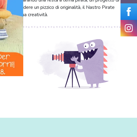
 tu stia preparando una festa a tema pirata, un progetto di
ri infondere un pizzico di originalità, il Nastro Pirate
rimere la tua creatività.
deltà