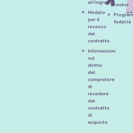
all'ingrosso
cookie
Modulo
Progra
per il
fedeltà
recesso
dal
contratto
Informazioni
sul
diritto
del
compratore
di
recedere
dal
contratto
di
acquisto