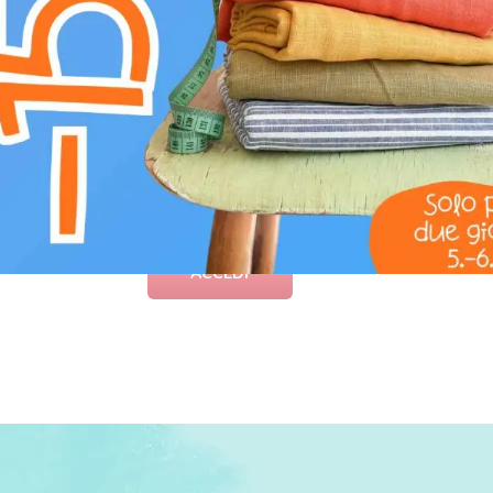
accattivante o un'armonia sofisticata. Sia che
scrapbooking alternativo o semplicemente deside
light blue con teschi è la scelta ideale per esp
CARICA QUI LA FOTO
E OTTIENI
50 punti
nel Programma Fe
ACCEDI