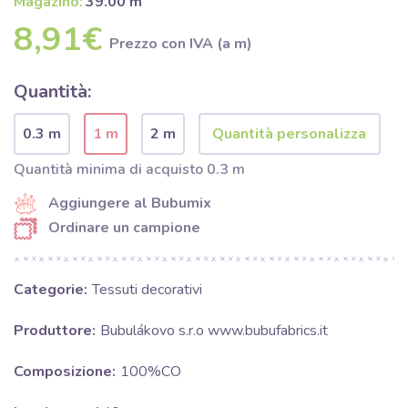
Magazino:
39.00 m
8,91€
Prezzo con IVA (a m)
Quantità:
0.3 m
1 m
2 m
Quantità minima di acquisto 0.3 m
Aggiungere al Bubumix
Ordinare un campione
Categorie:
Tessuti decorativi
Produttore:
Bubulákovo s.r.o www.bubufabrics.it
Composizione:
100%CO