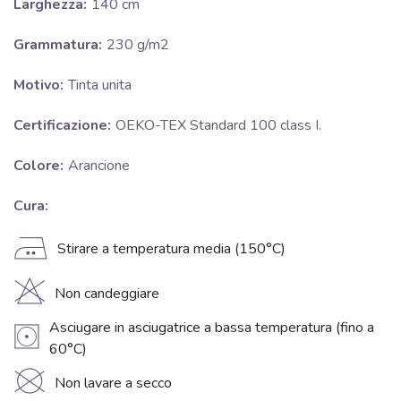
Larghezza:
140 cm
Grammatura:
230 g/m2
Motivo:
Tinta unita
Certificazione:
OEKO-TEX Standard 100 class I.
Colore:
Arancione
Cura:
E
Stirare a temperatura media (150°C)
H
Non candeggiare
Asciugare in asciugatrice a bassa temperatura (fino a
V
60°C)
K
Non lavare a secco