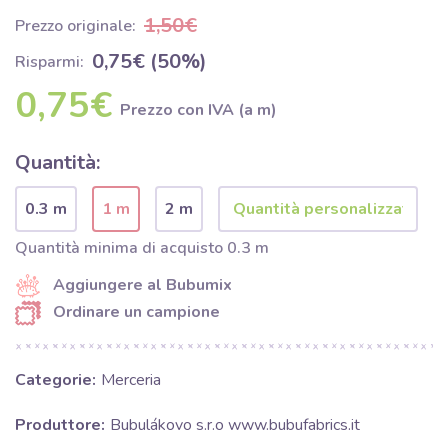
1,50€
Prezzo originale:
0,75€ (50%)
Risparmi:
0,75€
Prezzo con IVA (a m)
Quantità:
0.3 m
1 m
2 m
Quantità minima di acquisto 0.3 m
Aggiungere al Bubumix
Ordinare un campione
Categorie:
Merceria
Produttore:
Bubulákovo s.r.o www.bubufabrics.it