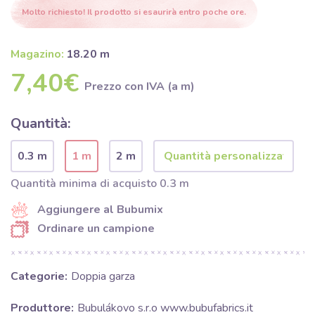
Molto richiesto! Il prodotto si esaurirà entro poche ore.
Magazino:
18.20 m
7,40€
Prezzo con IVA (a m)
Quantità:
0.3 m
1 m
2 m
Quantità minima di acquisto 0.3 m
Aggiungere al Bubumix
Ordinare un campione
Categorie:
Doppia garza
Produttore:
Bubulákovo s.r.o www.bubufabrics.it