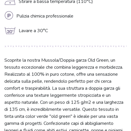
D
Stirare a bassa temperatura (110°C)
L
Pulizia chimica professionale
g
Lavare a 30°C
Scoprite la nostra Mussola/Doppia garza Old Green, un
tessuto eccezionale che combina leggerezza e morbidezza.
Realizzato al 100% in puro cotone, offre una sensazione
delicata sulla pelle, rendendolo perfetto per chi cerca
comfort e traspirabilità. La sua struttura a doppia garza gli
conferisce una texture leggermente stropicciata e un
aspetto naturale. Con un peso di 125 g/m2 e una larghezza
di 135 cm, è incredibilmente versatile. Questo tessuto in
tinta unita color verde "old green" è ideale per una vasta
gamma di progetti. Confezionate capi di abbigliamento
leggeri e fluidi come abiti estivi, camicette, gonne e pigiami,