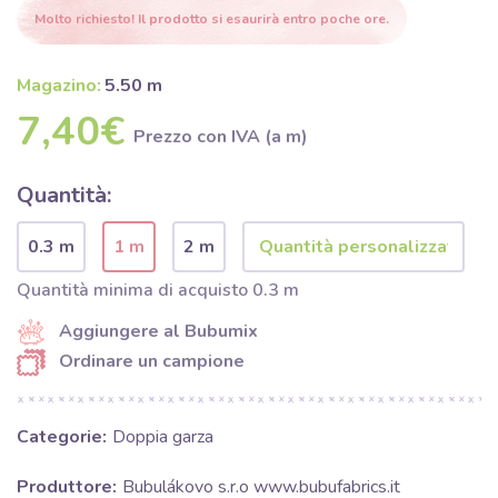
Molto richiesto! Il prodotto si esaurirà entro poche ore.
Magazino:
5.50 m
7,40€
Prezzo con IVA (a m)
Quantità:
0.3 m
1 m
2 m
Quantità minima di acquisto 0.3 m
Aggiungere al Bubumix
Ordinare un campione
Categorie:
Doppia garza
Produttore:
Bubulákovo s.r.o www.bubufabrics.it