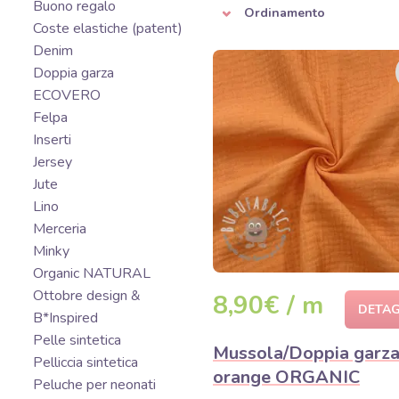
Buono regalo
Ordinamento
Coste elastiche (patent)
Denim
Doppia garza
ECOVERO
Felpa
Inserti
Jersey
Jute
Lino
Merceria
Minky
Organic NATURAL
Ottobre design &
8,90€ / m
DETAG
B*Inspired
Pelle sintetica
Mussola/Doppia garz
Pelliccia sintetica
orange ORGANIC
Peluche per neonati