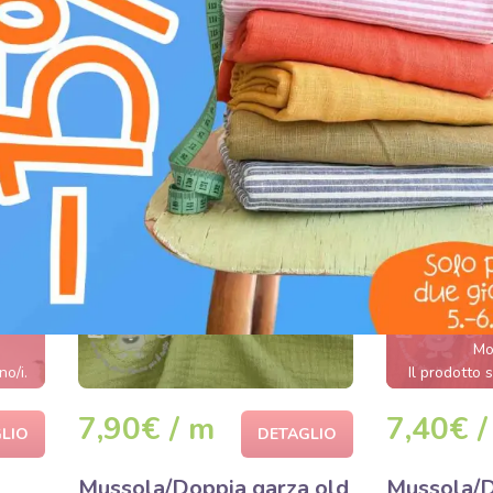
SIMPLY 
Mo
no/i.
Il prodotto s
7,90€ / m
7,40€ /
LIO
DETAGLIO
a
Mussola/Doppia garza old
Mussola/D