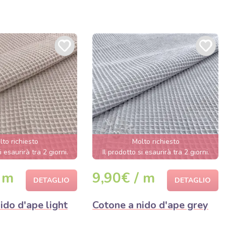
lto richiesto
Molto richiesto
i esaurirà tra 2 giorni.
Il prodotto si esaurirà tra 2 giorni.
 m
9,90€ / m
DETAGLIO
DETAGLIO
ido d'ape light
Cotone a nido d'ape grey