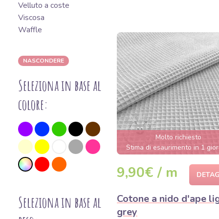
Velluto a coste
Viscosa
Waffle
NASCONDERE
Seleziona in base al
colore:
Molto richiesto
Stima di esaurimento in 1 gior
9,90€ / m
DETAG
Cotone a nido d'ape li
Seleziona in base al
grey