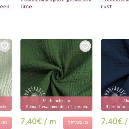
een
lime
rust
Molto richiesto
Mo
poche
Stima di esaurimento in 1 giorno/i.
Il prodotto 
7,40€ / m
7,40€ /
LIO
DETAGLIO