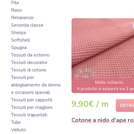
Pile
Raso
Rimanenze
Seconda classe
Sherpa
Softshell
Spugna
Tessuti da esterno
Tessuti decorativi
Tessuti di cotone
Tessuti per
Molto richiesto
abbigliamento da donna
Il prodotto si esaurirà tra 3 gi
e occasioni speciali
Tessuti per cappotti
9,90€ / m
DETAG
Tessuti per maglioni
Tessuti trapuntati
Cotone a nido d'ape r
Tulle
Velluto