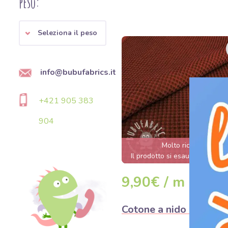
peso:
Seleziona il peso
info@bubufabrics.it
+421 905 383
904
Molto richiesto
Il prodotto si esaurirà entro 
ore.
9,90€ / m
DETAG
Cotone a nido d'ape br