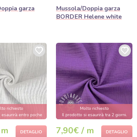
oppia garza
Mussola/Doppia garza
BORDER Helene white
lto richiesto
Molto richiesto
si esaurirà entro poche
Il prodotto si esaurirà tra 2 giorni.
ore.
 m
7,90€ / m
DETAGLIO
DETAGLIO