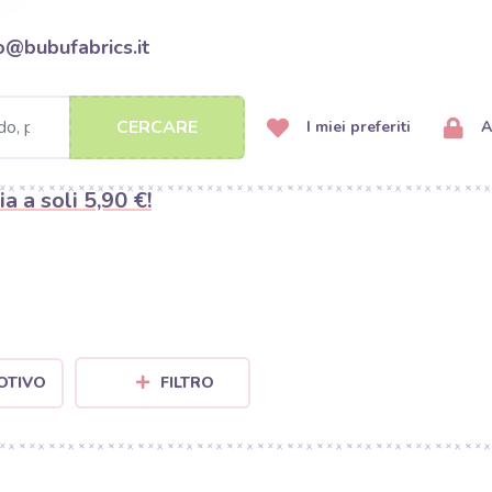
o@bubufabrics.it
CERCARE
I miei preferiti
A
ia a soli 5,90 €!
OTIVO
FILTRO