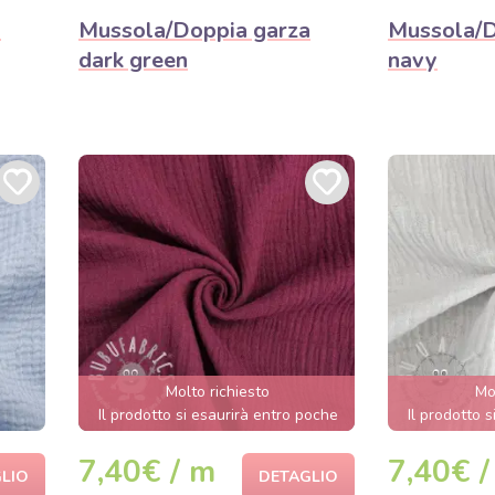
a
Mussola/Doppia garza
Mussola/D
dark green
navy
Molto richiesto
Mo
Il prodotto si esaurirà entro poche
Il prodotto 
ore.
7,40€ / m
7,40€ /
LIO
DETAGLIO