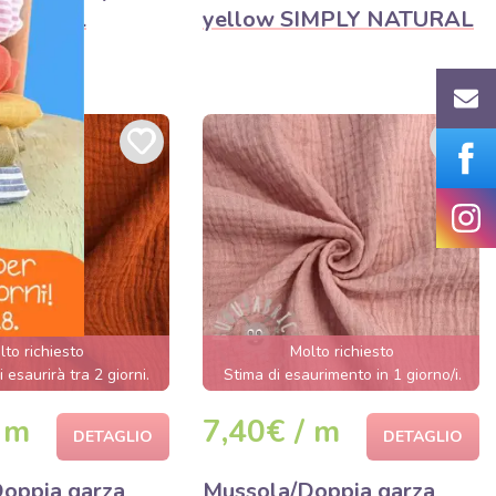
NATURAL
yellow SIMPLY NATURAL
lto richiesto
Molto richiesto
i esaurirà tra 2 giorni.
Stima di esaurimento in 1 giorno/i.
 m
7,40€ / m
DETAGLIO
DETAGLIO
oppia garza
Mussola/Doppia garza