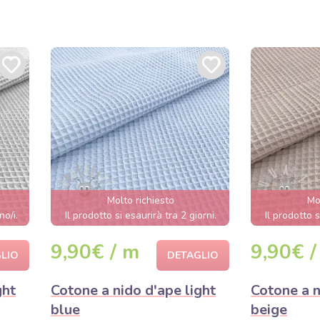
Molto richiesto
Mo
no/i.
Il prodotto si esaurirà tra 2 giorni.
Il prodotto s
9,90€ / m
9,90€ /
LIO
DETAGLIO
ght
Cotone a nido d'ape light
Cotone a n
blue
beige