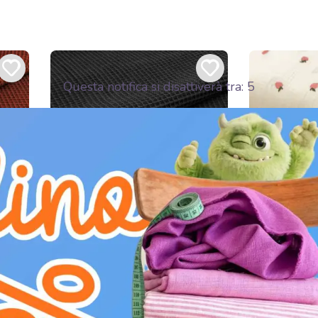
Questa notifica si disattiverà tra:
3
Molto richiesto
Mo
poche
Il prodotto si esaurirà tra 2 giorni.
Il prodotto s
9,90€ / m
13,90€
LIO
DETAGLIO
ique
Cotone a nido d'ape black
Mussola/D
EMBROIDE