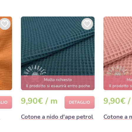
Molto richiesto
Mo
Il prodotto si esaurirà entro poche
Il prodotto s
ore.
9,90€ / m
9,90€ /
LIO
DETAGLIO
a
Cotone a nido d'ape petrol
Cotone a n