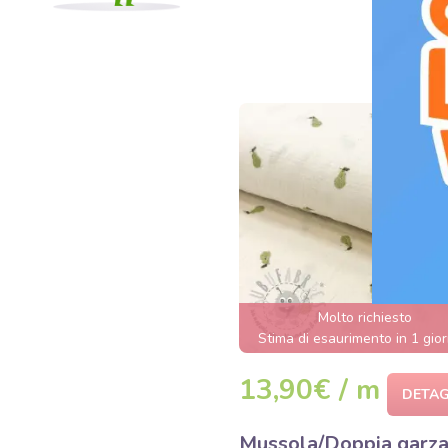
Molto richiesto
Stima di esaurimento in 1 gior
13,90€ / m
DETAG
Mussola/Doppia garz