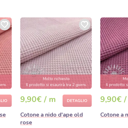
Molto richiesto
Mo
orni.
Il prodotto si esaurirà tra 2 giorni.
Il prodotto s
9,90€ / m
9,90€ /
LIO
DETAGLIO
ose
Cotone a nido d'ape old
Cotone a 
rose