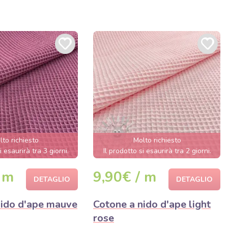
lto richiesto
Molto richiesto
i esaurirà tra 3 giorni.
Il prodotto si esaurirà tra 2 giorni.
 m
9,90€ / m
DETAGLIO
DETAGLIO
nido d'ape mauve
Cotone a nido d'ape light
rose