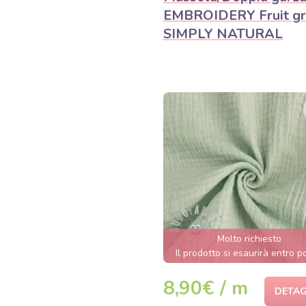
EMBROIDERY Fruit gr
SIMPLY NATURAL
Molto richiesto
Il prodotto si esaurirà entro 
ore.
8,90€ / m
DETAG