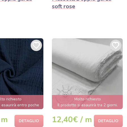
soft rose
lto richiesto
Molto richiesto
si esaurirà entro poche
Il prodotto si esaurirà tra 2 giorni.
ore.
 m
12,40€ / m
DETAGLIO
DETAGLIO