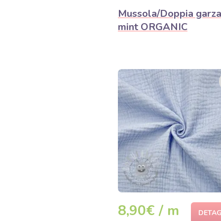
Mussola/Doppia garz
mint ORGANIC
8,90€ / m
DETAG