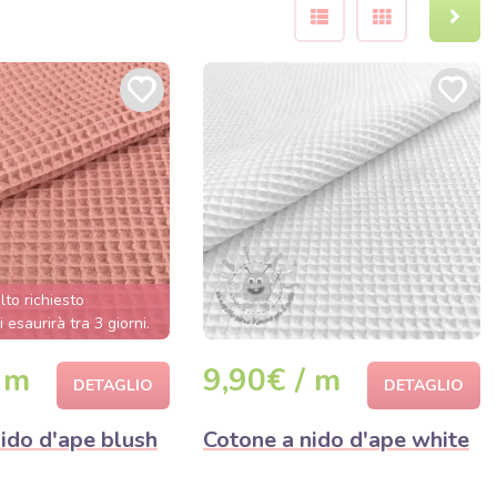
lto richiesto
i esaurirà tra 3 giorni.
 m
9,90€ / m
DETAGLIO
DETAGLIO
ido d'ape blush
Cotone a nido d'ape white