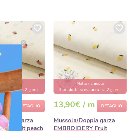
lto richiesto
Molto richiesto
i esaurirà tra 2 giorni.
Il prodotto si esaurirà tra 2 giorni.
 / m
13,90€ / m
DETAGLIO
DETAGLIO
oppia garza
Mussola/Doppia garza
RY Fruit peach
EMBROIDERY Fruit