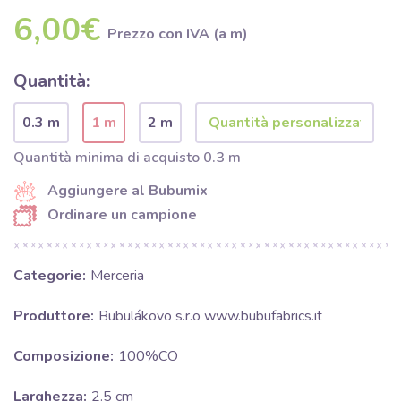
6,00€
Prezzo con IVA (a m)
Quantità:
0.3 m
1 m
2 m
Quantità minima di acquisto 0.3 m
Aggiungere al Bubumix
Ordinare un campione
Categorie:
Merceria
Produttore:
Bubulákovo s.r.o www.bubufabrics.it
Composizione:
100%CO
Larghezza:
2.5 cm