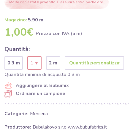
Molto richiesto! Il prodotto si esaurirà entro poche ore.
Magazino:
5.90 m
1,00€
Prezzo con IVA (a m)
Quantità:
0.3 m
1 m
2 m
Quantità minima di acquisto 0.3 m
Aggiungere al Bubumix
Ordinare un campione
Categorie:
Merceria
Produttore:
Bubulákovo s.r.o www.bubufabrics.it