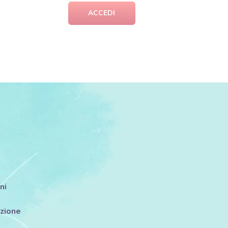
ACCEDI
ni
azione
i