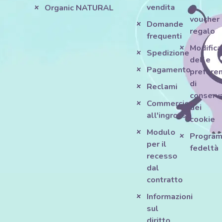
vendita
e
Organic NATURAL
voucher
Domande
regalo
frequenti
Modifica
Spedizione
delle
Pagamento
prefere
di
Reclami
conserv
Commercio
dei
all'ingrosso
cookie
Modulo
Progra
per il
fedeltà
recesso
dal
contratto
Informazioni
sul
diritto