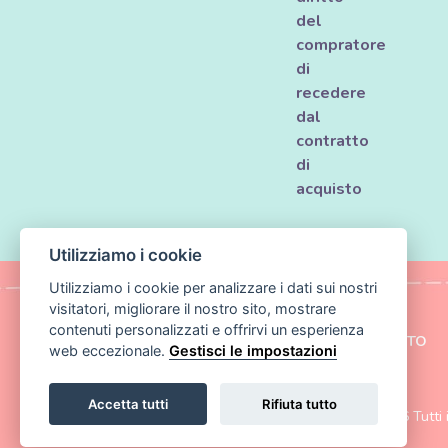
del
compratore
di
recedere
dal
contratto
di
acquisto
Utilizziamo i cookie
Utilizziamo i cookie per analizzare i dati sui nostri
visitatori, migliorare il nostro sito, mostrare
contenuti personalizzati e offrirvi un esperienza
MAPPA DEL SITO
|
CONTATTO
web eccezionale.
Gestisci le impostazioni
Accetta tutti
Rifiuta tutto
Copyright ©
Magic Media s.r.o.
2026 Tutti i 