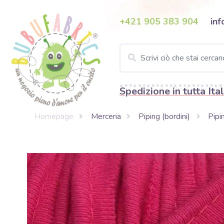
+421 905 383 904
inf
Spedizione in tutta Ital
Homepage
Merceria
Piping (bordini)
Pipi