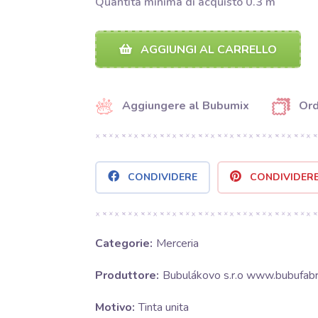
Quantità minima di acquisto 0.3 m
AGGIUNGI AL CARRELLO
Aggiungere al Bubumix
Ord
CONDIVIDERE
CONDIVIDER
Categorie:
Merceria
Produttore:
Bubulákovo s.r.o www.bubufabri
Motivo:
Tinta unita