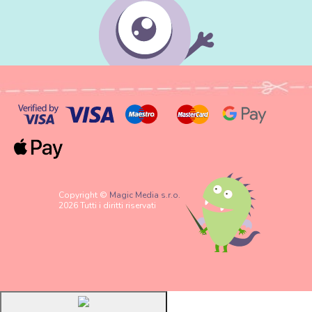
Copyright ©
Magic Media s.r.o.
2026 Tutti i diritti riservati