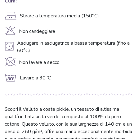
Cura:
E
Stirare a temperatura media (150°C)
H
Non candeggiare
Asciugare in asciugatrice a bassa temperatura (fino a
V
60°C)
K
Non lavare a secco
g
Lavare a 30°C
Scopri il Velluto a coste pickle, un tessuto di altissima
qualità in tinta unita verde, composto al 100% da puro
cotone. Questo velluto, con la sua larghezza di 140 cm e un
peso di 280 g/m², offre una mano eccezionalmente morbida
e una caduta piacevole, garantendo comfort e resistenza.