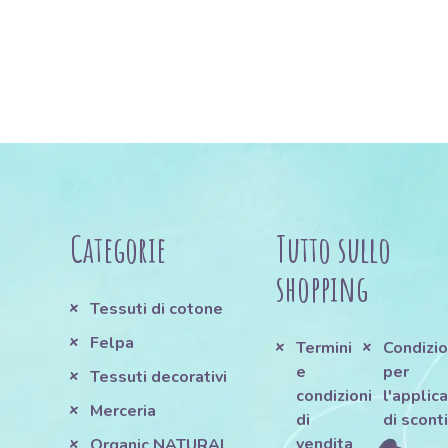
Categorie
Tutto sullo
shopping
Tessuti di cotone
Felpa
Termini
Condizio
e
per
Tessuti decorativi
condizioni
l'applic
Merceria
di
di scont
vendita
e
Organic NATURAL