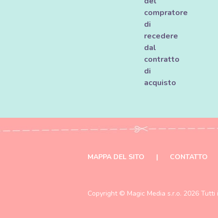
del
compratore
di
recedere
dal
contratto
di
acquisto
MAPPA DEL SITO
|
CONTATTO
Copyright ©
Magic Media s.r.o.
2026 Tutti i 