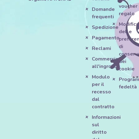
voucher
Domande
regalo
frequenti
Modifica
Spedizione
delle
Pagamento
prefere
di
Reclami
conserv
Commercio
dei
all'ingrosso
cookie
Modulo
Progra
per il
fedeltà
recesso
dal
contratto
Informazioni
sul
diritto