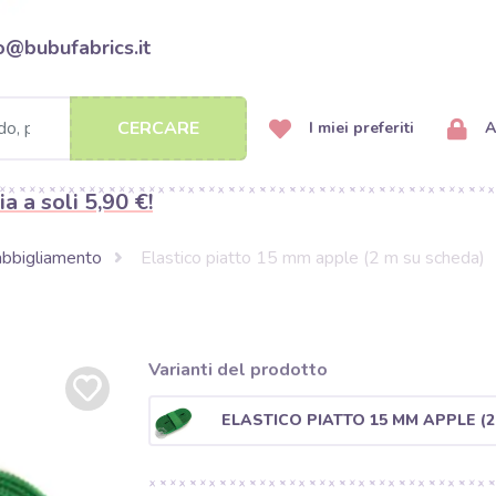
o@bubufabrics.it
CERCARE
I miei preferiti
A
ia a soli 5,90 €!
 abbigliamento
Elastico piatto 15 mm apple (2 m su scheda)
Varianti del prodotto
ELASTICO PIATTO 15 MM APPLE (