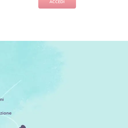
ACCEDI
ni
azione
i