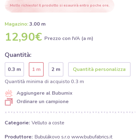
Molto richiesto! Il prodotto si esaurirà entro poche ore.
Magazino:
3.00 m
12,90€
Prezzo con IVA (a m)
Quantità:
0.3 m
1 m
2 m
Quantità minima di acquisto 0.3 m
Aggiungere al Bubumix
Ordinare un campione
Categorie:
Velluto a coste
Produttore:
Bubulákovo s.r.o www.bubufabrics.it