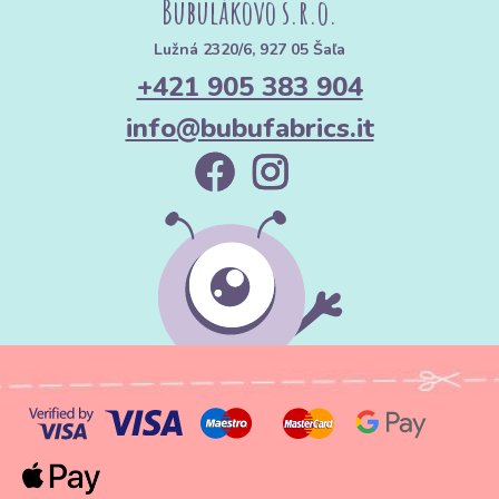
Bubulákovo s.r.o.
Lužná 2320/6, 927 05 Šaľa
+421 905 383 904
info@bubufabrics.it