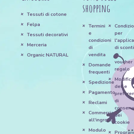
shopping
Tessuti di cotone
Felpa
Termini
Condizio
e
per
Tessuti decorativi
condizioni
l'applic
Merceria
di
di scont
vendita
e
Organic NATURAL
voucher
Domande
regalo
frequenti
Modifica
Spedizione
delle
Pagamento
prefere
di
Reclami
conserv
Commercio
dei
all'ingrosso
cookie
Modulo
Progra