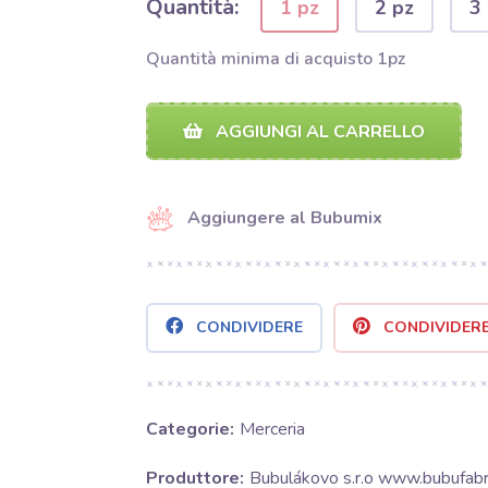
Quantità:
1 pz
2 pz
3
Quantità minima di acquisto 1pz
AGGIUNGI AL CARRELLO
Aggiungere al Bubumix
CONDIVIDERE
CONDIVIDER
Categorie:
Merceria
Produttore:
Bubulákovo s.r.o www.bubufabri