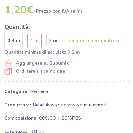
1,20€
Prezzo con IVA (a m)
Quantità:
0.3 m
1 m
2 m
Quantità minima di acquisto 0.3 m
Aggiungere al Bubumix
Ordinare un campione
Categorie:
Merceria
Produttore:
Bubulákovo s.r.o www.bubufabrics.it
Composizione:
80%CO + 20%PES
Larghezza:
0.8 cm