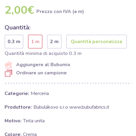
2,00€
Prezzo con IVA (a m)
Quantità:
0.3 m
1 m
2 m
Quantità minima di acquisto 0.3 m
Aggiungere al Bubumix
Ordinare un campione
Categorie:
Merceria
Produttore:
Bubulákovo s.r.o www.bubufabrics.it
Motivo:
Tinta unita
Colore:
Crema