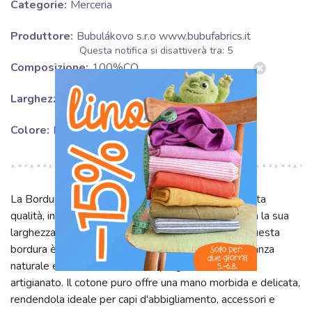
Categorie:
Merceria
Produttore:
Bubulákovo s.r.o www.bubufabrics.it
Questa notifica si disattiverà tra:
5
Composizione:
100%CO
Larghezza:
5 cm
Colore:
Bianco
La Bordura Heart white è un nastro decorativo di alta
qualità, interamente realizzato in 100% cotone. Con la sua
larghezza di 5 cm e un impeccabile colore bianco, questa
bordura è perfetta per aggiungere un tocco di eleganza
naturale e romanticismo ai tuoi progetti di cucito e
artigianato. Il cotone puro offre una mano morbida e delicata,
rendendola ideale per capi d'abbigliamento, accessori e