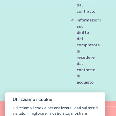
dal
contratto
Informazioni
sul
diritto
del
compratore
di
recedere
dal
contratto
di
acquisto
Utilizziamo i cookie
Utilizziamo i cookie per analizzare i dati sui nostri
visitatori, migliorare il nostro sito, mostrare