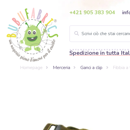
+421 905 383 904
inf
Spedizione in tutta Ital
Homepage
Merceria
Ganci a clip
Fibbia a