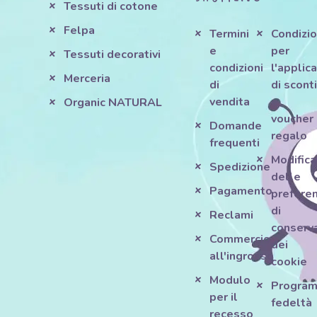
Tessuti di cotone
Felpa
Termini
Condizio
e
per
Tessuti decorativi
condizioni
l'applic
Merceria
di
di scont
vendita
e
Organic NATURAL
voucher
Domande
regalo
frequenti
Modifica
Spedizione
delle
Pagamento
prefere
di
Reclami
conserv
Commercio
dei
all'ingrosso
cookie
Modulo
Progra
per il
fedeltà
recesso