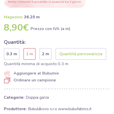
Molto richiesto! Il prodotto si esaurirà tra 3 giorni.
Magazino:
36.20 m
8,90€
Prezzo con IVA (a m)
Quantità:
0.3 m
1 m
2 m
Quantità minima di acquisto 0.3 m
Aggiungere al Bubumix
Ordinare un campione
Categorie:
Doppia garza
Produttore:
Bubulákovo s.r.o www.bubufabrics.it