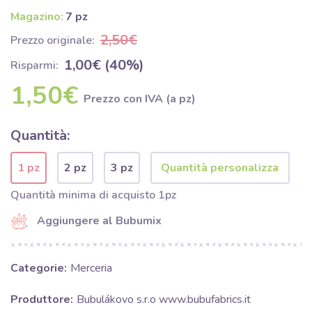
Magazino:
7 pz
2,50€
Prezzo originale:
1,00€ (40%)
Risparmi:
1,50€
Prezzo con IVA (a pz)
Quantità:
1 pz
2 pz
3 pz
Quantità minima di acquisto 1pz
Aggiungere al Bubumix
Categorie:
Merceria
Produttore:
Bubulákovo s.r.o www.bubufabrics.it