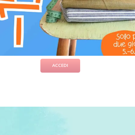
questo elastico versatile e di alta qualità.
CARICA QUI LA FOTO
E OTTIENI
50 punti
nel Programma Fe
ACCEDI