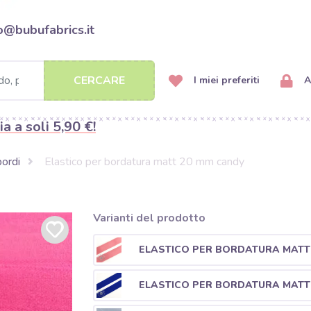
o@bubufabrics.it
CERCARE
I miei preferiti
A
ia a soli 5,90 €!
bordi
Elastico per bordatura matt 20 mm candy
Varianti del prodotto
ELASTICO PER BORDATURA MATT 
ELASTICO PER BORDATURA MATT 