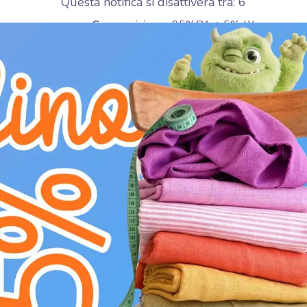
Questa notifica si disattiverà tra:
5
Composizione:
95%PA + 5% LY
Larghezza:
2 cm
Colore:
Rosa
Scopri il nostro elastico per bordatura matt 2
sartoriali. Disponibile in un'incantevole tonali
sua finitura opaca e la larghezza di 2 cm, perfe
composizione, 95% Poliammide e 5% Lycra, gar
resistenza all'usura, mantenendo la forma e l
Lycra assicura una perfetta aderenza e un com
richiedono flessibilità e una vestibilità impecc
Questo elastico è l'ideale per rifinire bordi di
e accessori moda. Offre una presa delicata ma 
lo rende piacevole da indossare. Aggiungi un t