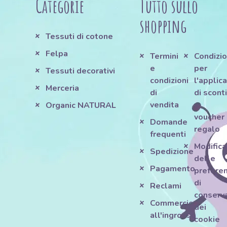
Categorie
Tutto sullo
shopping
Tessuti di cotone
Felpa
Termini
Condizio
e
per
Tessuti decorativi
condizioni
l'applic
Merceria
di
di scont
vendita
e
Organic NATURAL
voucher
Domande
regalo
frequenti
Modifica
Spedizione
delle
Pagamento
prefere
di
Reclami
conserv
Commercio
dei
all'ingrosso
cookie