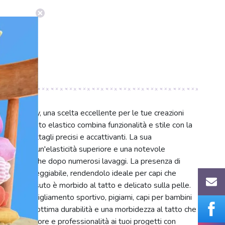
0 mm candy, una scelta eccellente per le tue creazioni
tà rosa, questo elastico combina funzionalità e stile con la
tta per dettagli precisi e accattivanti. La sua
antisce un'elasticità superiore e una notevole
a tenuta anche dopo numerosi lavaggi. La presenza di
fort impareggiabile, rendendolo ideale per capi che
abile. Il tessuto è morbido al tatto e delicato sulla pelle.
 lingerie, abbigliamento sportivo, pigiami, capi per bambini
sicura, un'ottima durabilità e una morbidezza al tatto che
occo di colore e professionalità ai tuoi progetti con