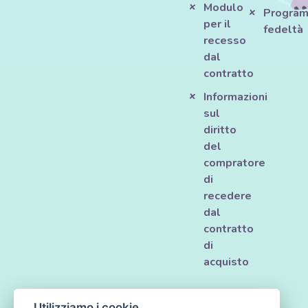
Modulo
Progra
per il
fedeltà
recesso
dal
contratto
Informazioni
sul
diritto
del
compratore
di
recedere
dal
contratto
di
acquisto
Utilizziamo i cookie