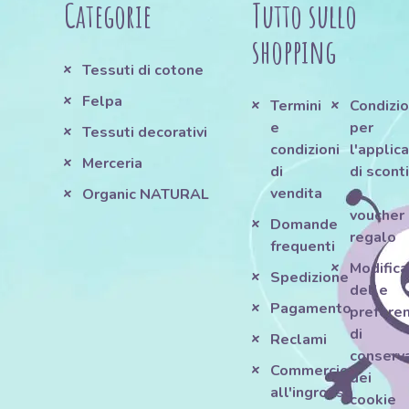
Categorie
Tutto sullo
shopping
Tessuti di cotone
Felpa
Termini
Condizio
e
per
Tessuti decorativi
condizioni
l'applic
Merceria
di
di scont
vendita
e
Organic NATURAL
voucher
Domande
regalo
frequenti
Modifica
Spedizione
delle
Pagamento
prefere
di
Reclami
conserv
Commercio
dei
all'ingrosso
cookie