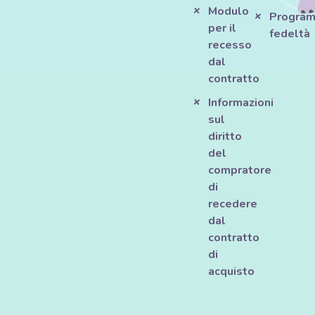
Modulo
Progra
per il
fedeltà
recesso
dal
contratto
Informazioni
sul
diritto
del
compratore
di
recedere
dal
contratto
di
acquisto