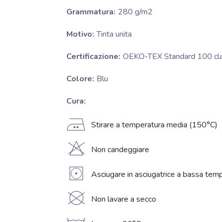
Grammatura:
280 g/m2
Motivo:
Tinta unita
Certificazione:
OEKO-TEX Standard 100 clas
Colore:
Blu
Cura:
E
Stirare a temperatura media (150°C)
H
Non candeggiare
V
Asciugare in asciugatrice a bassa temp
K
Non lavare a secco